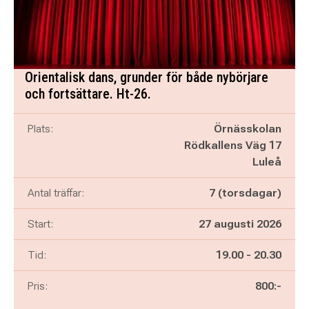
Orientalisk dans, grunder för både nybörjare
och fortsättare. Ht-26.
Plats:
Örnässkolan
Rödkallens Väg 17
Luleå
Antal träffar:
7 (torsdagar)
Start:
27 augusti 2026
Pågår mellan
och
Tid:
19.00
-
20.30
Pris:
800:-