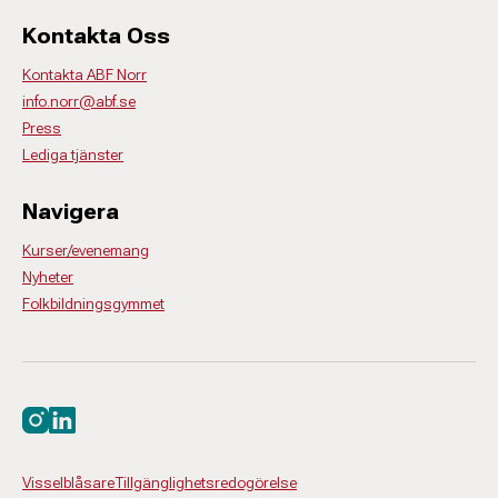
Kontakta Oss
Kontakta ABF Norr
info.norr@abf.se
Press
Lediga tjänster
Navigera
Kurser/evenemang
Nyheter
Folkbildningsgymmet
Besök oss på instagram
Besök oss på linkedin
Visselblåsare
Tillgänglighetsredogörelse