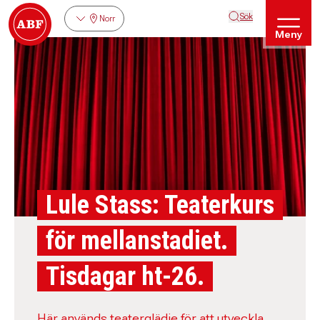
Sök
Norr
Meny
Lule Stass: Teaterkurs
för mellanstadiet.
Tisdagar ht-26.
Här används teaterglädje för att utveckla