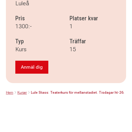
Luleå
Pris
Platser kvar
1300:-
1
Typ
Träffar
Kurs
15
Anmäl dig
Anmäl dig till Lule Stass: Teaterkurs för mella
Hem
Kurser
Lule Stass: Teaterkurs för mellanstadiet. Tisdagar ht-26.