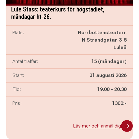
Lule Stass: teaterkurs för högstadiet,
måndagar ht-26.
Plats:
Norrbottensteatern
N Strandgatan 3-5
Luleå
Antal träffar:
15 (måndagar)
Start:
31 augusti 2026
Pågår mellan
och
Tid:
19.00
-
20.30
Pris:
1300:-
Läs mer och anmäl dig