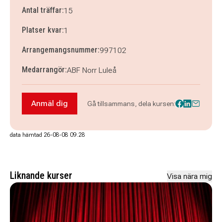
Antal träffar:
15
Platser kvar:
1
Arrangemangsnummer:
997102
Medarrangör:
ABF Norr Luleå
Anmäl dig
Gå tillsammans, dela kursen:
Anmäl dig till Lule Stass: Teaterkurs för mellan
data hämtad 26-08-08 09.28
Liknande kurser
Visa nära mig