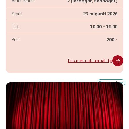
Antal träffar:
2 (lördagar, söndagar)
Start:
29 augusti 2026
Pågår mellan
och
Tid:
10.00
-
16.00
Pris:
200:-
Läs mer och anmäl dig
Få platser kvar