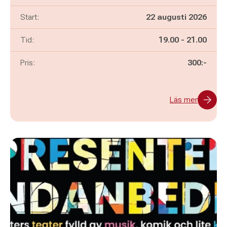
Start:
22 augusti 2026
Pågår mellan
och
Tid:
19.00
-
21.00
Pris:
300:-
Läs mer