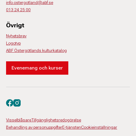
info.ostergotland@abf.se
013 24 25 00
Övrigt
Nyhetsbrev
Logotyp
ABF Östergötlands kulturkatalog
Evenemang och kurser
Besök oss på facebook
Besök oss på instagram
Visselblåsare
Tillgänglighetsredogörelse
Behandling av personuppgifter
E-tjänsten
Cookieinställningar