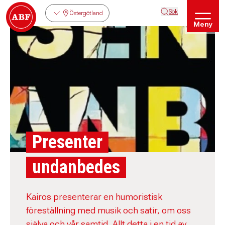
Sök
Östergötland
Meny
Presenter
undanbedes
Kairos presenterar en humoristisk
föreställning med musik och satir, om oss
själva och vår samtid. Allt detta i en tid av