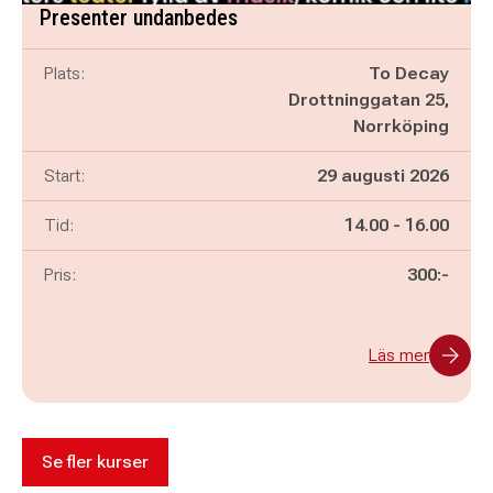
Presenter undanbedes
Plats:
To Decay
Drottninggatan 25,
Norrköping
Start:
29 augusti 2026
Pågår mellan
och
Tid:
14.00
-
16.00
Pris:
300:-
Läs mer
Se fler kurser