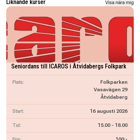
Liknande kurser
Visa nära mig
Seniordans till ICAROS i Åtvidabergs Folkpark
Plats:
Folkparken
Vasavägen 29
Åtvidaberg
Start:
16 augusti 2026
Pågår mellan
och
Tid:
15.00
-
18.00
Pris:
100:-