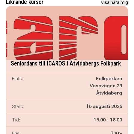
Liknande kurser
Visa nära mig
Seniordans till ICAROS i Åtvidabergs Folkpark
Plats:
Folkparken
Vasavägen 29
Åtvidaberg
Start:
16 augusti 2026
Pågår mellan
och
Tid:
15.00
-
18.00
Pris:
100:-