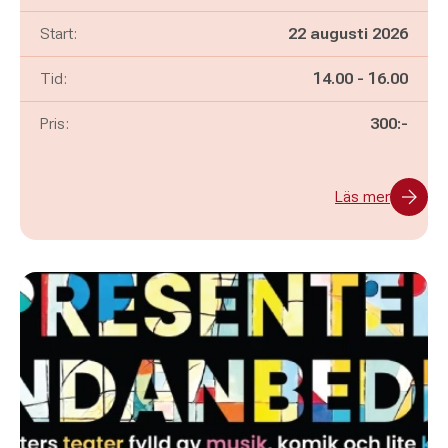
Start:
22 augusti 2026
Pågår mellan
och
Tid:
14.00
-
16.00
Pris:
300:-
Läs mer