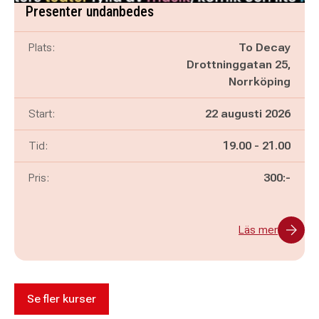
Presenter undanbedes
Plats:
To Decay
Drottninggatan 25,
Norrköping
Start:
22 augusti 2026
Pågår mellan
och
Tid:
19.00
-
21.00
Pris:
300:-
Läs mer
Se fler kurser