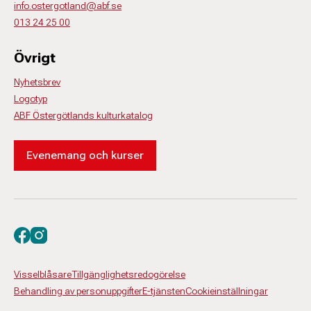
info.ostergotland@abf.se
013 24 25 00
Övrigt
Nyhetsbrev
Logotyp
ABF Östergötlands kulturkatalog
Evenemang och kurser
Besök oss på facebook
Besök oss på instagram
Visselblåsare
Tillgänglighetsredogörelse
Behandling av personuppgifter
E-tjänsten
Cookieinställningar