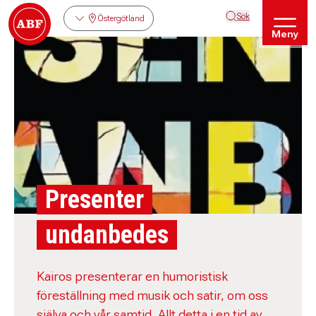
Sök
Östergötland
Meny
Presenter
undanbedes
Kairos presenterar en humoristisk
föreställning med musik och satir, om oss
själva och vår samtid. Allt detta i en tid av