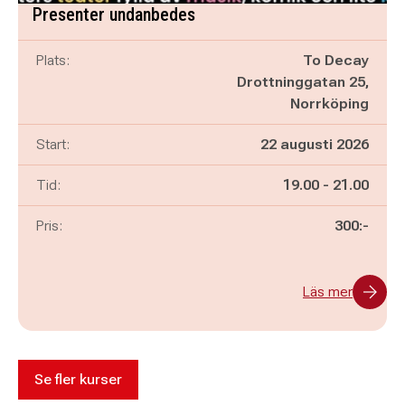
Presenter undanbedes
Plats:
To Decay
Drottninggatan 25,
Norrköping
Start:
22 augusti 2026
Pågår mellan
och
Tid:
19.00
-
21.00
Pris:
300:-
Läs mer
Se fler kurser