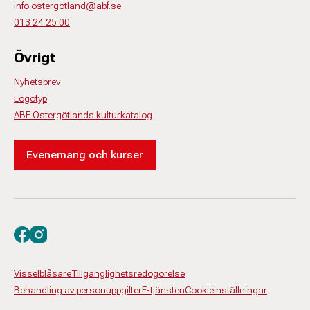
info.ostergotland@abf.se
013 24 25 00
Övrigt
Nyhetsbrev
Logotyp
ABF Östergötlands kulturkatalog
Evenemang och kurser
Besök oss på facebook
Besök oss på instagram
Visselblåsare
Tillgänglighetsredogörelse
Behandling av personuppgifter
E-tjänsten
Cookieinställningar