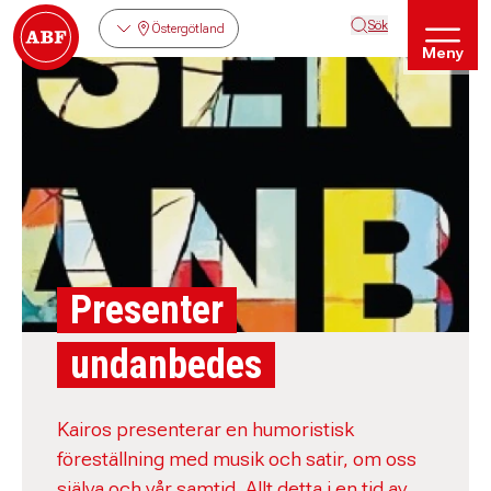
Sök
Östergötland
Meny
Presenter
undanbedes
Kairos presenterar en humoristisk
föreställning med musik och satir, om oss
själva och vår samtid. Allt detta i en tid av