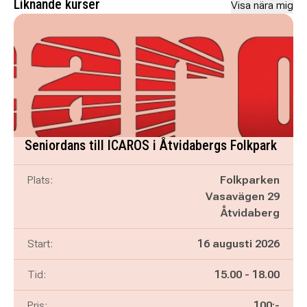
Liknande kurser
Visa nära mig
Seniordans till ICAROS i Åtvidabergs Folkpark
Plats:
Folkparken
Vasavägen 29
Åtvidaberg
Start:
16 augusti 2026
Pågår mellan
och
Tid:
15.00
-
18.00
Pris:
100:-