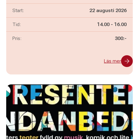
Start:
22 augusti 2026
Pågår mellan
och
Tid:
14.00
-
16.00
Pris:
300:-
Läs mer