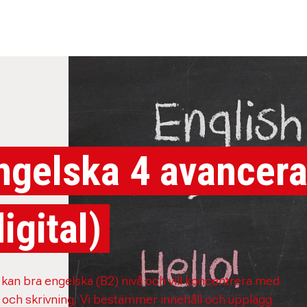
ngelska 4 avancer
digital)
kan bra engelska (B2) nivå och vill koncentrera med
 och skrivning. Vi bestämmer innehåll och upplägg