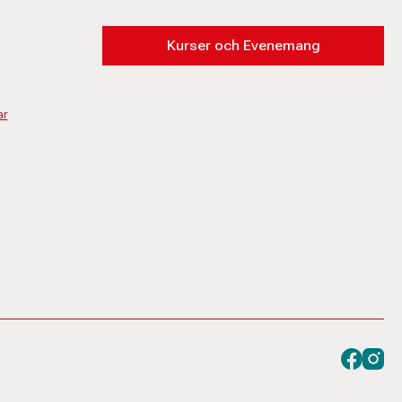
Kurser och Evenemang
ar
Besök oss
Besök 