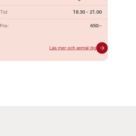
Pågår mellan
och
Tid:
18.30
-
21.00
Pris:
650:-
Läs mer och anmäl dig