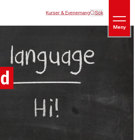
Kurser & Evenemang
Sök
Meny
ad