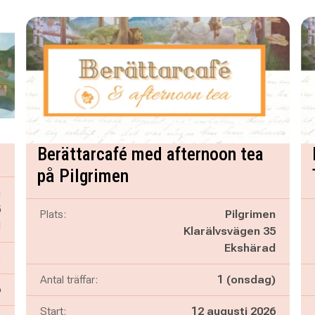
Berättarcafé med afternoon tea
på Pilgrimen
n
5
Plats:
Pilgrimen
d
Klarälvsvägen 35
Ekshärad
)
Antal träffar:
1 (onsdag)
6
Start:
12 augusti 2026