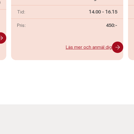
n
0
Pågår mellan
och
Tid:
14.00
-
16.15
-
Pris:
450:-
Läs mer och anmäl dig