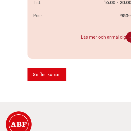
Pågår mella
och
Tid:
16.00
-
20.0
Pris:
950:
Läs mer och anmäl dig
Se fler kurser