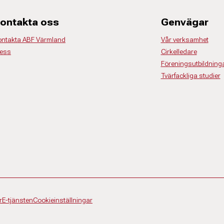
ontakta oss
Genvägar
ontakta ABF Värmland
Vår verksamhet
ress
Cirkelledare
Föreningsutbildning
Tvärfackliga studier
r
E-tjänsten
Cookieinställningar