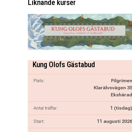
Liknande kurser
Kung Olofs Gästabud
Plats:
Pilgrime
Klarälvsvägen 3
Ekshära
Antal träffar:
1 (tisdag
Start:
11 augusti 202