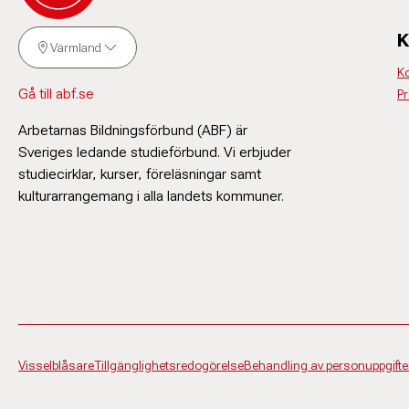
K
Värmland
K
Gå till abf.se
P
Arbetarnas Bildningsförbund (ABF) är
Sveriges ledande studieförbund. Vi erbjuder
studiecirklar, kurser, föreläsningar samt
kulturarrangemang i alla landets kommuner.
Visselblåsare
Tillgänglighetsredogörelse
Behandling av personuppgifte