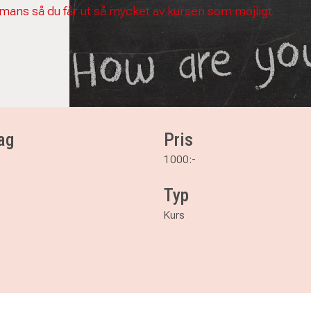
mmans så du får ut så mycket av kursen som möjligt.
ag
Pris
1000:-
Typ
Kurs