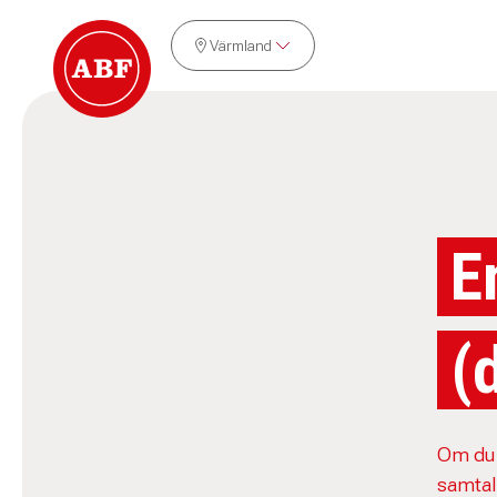
Värmland
E
(
Om du 
samtal