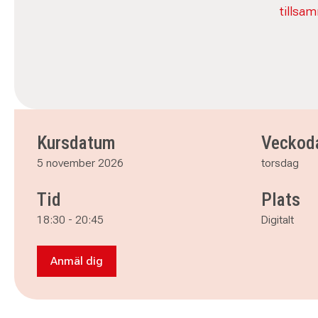
tillsa
Kursdatum
Veckod
5 november 2026
torsdag
Tid
Plats
18:30
-
20:45
Digitalt
Anmäl dig
Anmäl dig till Engelska 4 avancerad (digital)