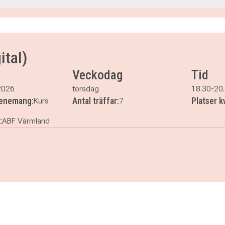
45
45
ital)
45
Veckodag
Tid
5
45
2026
torsdag
18.30-20
45
venemang:
Antal träffar:
Platser k
Kurs
7
:
ABF Värmland
igital)