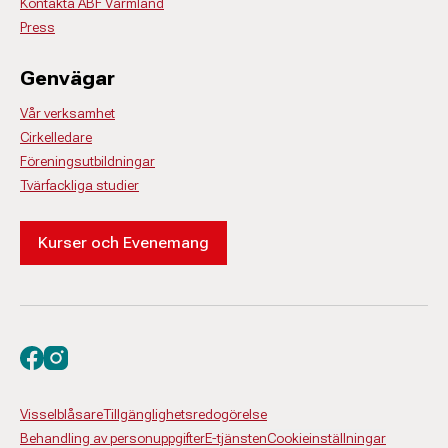
Kontakta ABF Värmland
Press
Genvägar
Vår verksamhet
Cirkelledare
Föreningsutbildningar
Tvärfackliga studier
Kurser och Evenemang
Besök oss på facebook
Besök oss på instagram
Visselblåsare
Tillgänglighetsredogörelse
Behandling av personuppgifter
E-tjänsten
Cookieinställningar