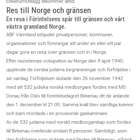
Enkelrumstillägg tillkommer alltid.
Res till Norge och gränsen
En resa i Förintelsens spår till gränsen och vårt
västra grannland Norge.
ABF Värmland erbjuder privatpersoner, kommuner,
organisationer och föreningar att under en eller ett par
dagar göra en resa över gränsen och in i Norge.
Efter nazisternas ockupation av Norge den 9 april 1940,
upplevde de norska judarna begränsningar och förföljelse i
sin vardag. Förföljelsen slutade den 26 november 1942
med att 532 judiska norska medborgare fördes med MS
Donau från Oslo till förintelselägret Birkenau dit de anlände
den 1 december kl 21.00. Samma kväll blev samtliga kvinnor
och barn mördade i en provisorisk gaskammare.
Av de 532 judarna med norskt medborgarskap som fördes
till Birkenau överlevde endast 8 personer. Samtidigt, som
den förföljelse som slutade med färden till Birkenau, pågick