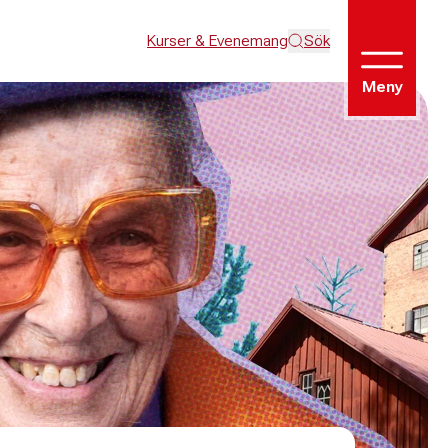
Kurser & Evenemang
Sök
Meny