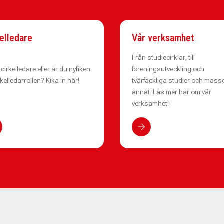
elledare
Vår verksamhet
Från studiecirklar, till
 cirkelledare eller är du nyfiken
föreningsutveckling och
rkelledarrollen? Kika in här!
tvärfackliga studier och mass
annat. Läs mer här om vår
verksamhet!