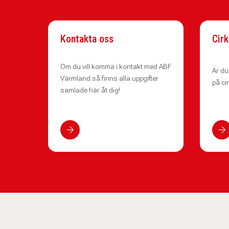
Kontakta oss
Cirk
Om du vill komma i kontakt med ABF
Är du
Värmland så finns alla uppgifter
på ci
samlade här åt dig!