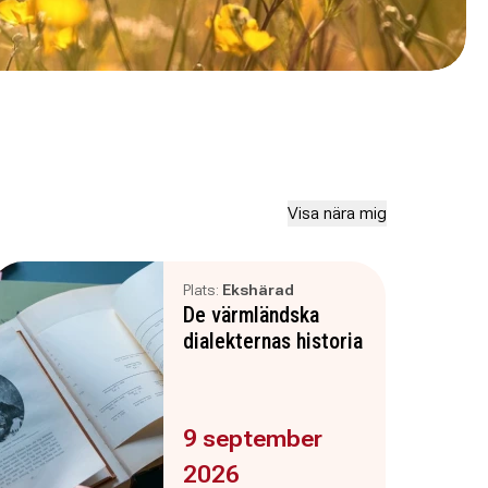
Visa nära mig
Plats:
Ekshärad
De värmländska
dialekternas historia
Evenemanget är :
9 september
2026