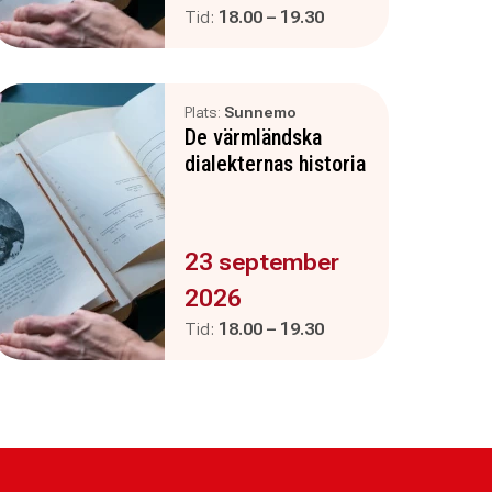
Pågår mellan
och
Tid:
18.00
–
19.30
Plats:
Sunnemo
De värmländska
dialekternas historia
Evenemanget är :
23 september
2026
Pågår mellan
och
Tid:
18.00
–
19.30