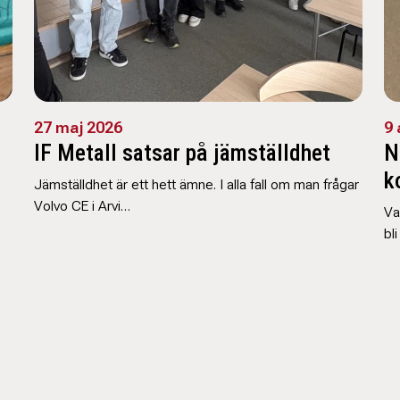
27 maj 2026
9 
IF Metall satsar på jämställdhet
N
k
Jämställdhet är ett hett ämne. I alla fall om man frågar
Volvo CE i Arvi…
Va
bl