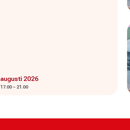
enemanget är :
 augusti 2026
Pågår mellan
och
:
17.00
–
21.00