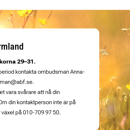
rmland
korna 29–31.
 period kontakta ombudsman Anna-
ingman@abf.se.
t vara svårare att nå din
m din kontaktperson inte är på
r växel på 010-709 97 50.