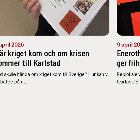
april 2026
9 april 2
är kriget kom och om krisen
Enerot
ommer till Karlstad
ger fri
d skulle hända om kriget kom till Sverige? Hur kan vi
Replokaler,
i bättre på at…
tvärfacklig