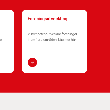
Föreningsutveckling
Vi kompetensutvecklar föreningar
or
inom flera områden. Läs mer här.