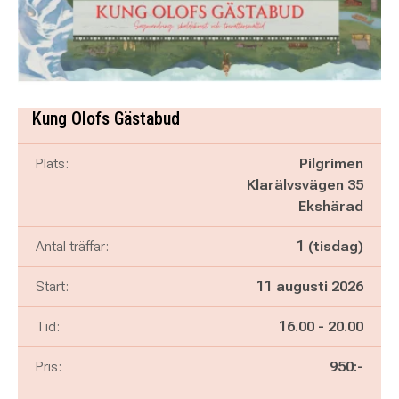
Kung Olofs Gästabud
Plats:
Pilgrimen
Klarälvsvägen 35
Ekshärad
Antal träffar:
1 (tisdag)
Start:
11 augusti 2026
Pågår mellan
och
Tid:
16.00
-
20.00
Pris:
950:-