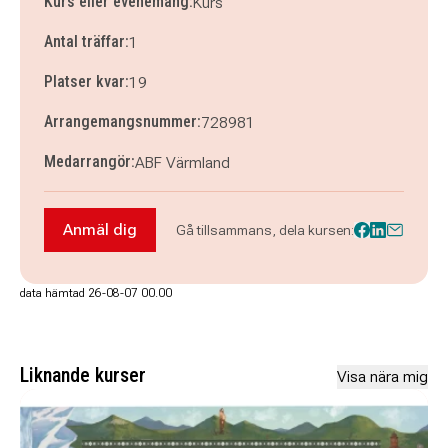
Kurs eller evenemang:
Kurs
Antal träffar:
1
Platser kvar:
19
Arrangemangsnummer:
728981
Medarrangör:
ABF Värmland
Anmäl dig
Gå tillsammans, dela kursen:
Anmäl dig till Grundläggande Cirkelledarutbildn
data hämtad 26-08-07 00.00
Liknande kurser
Visa nära mig