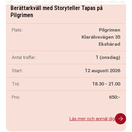
Berättarkväll med Storyteller Tapas på
Pilgrimen
Plats:
Pilgrimen
Klarälvsvägen 35
Ekshärad
Antal träffar:
1 (onsdag)
Start:
12 augusti 2026
Pågår mellan
och
Tid:
18.30
-
21.00
Pris:
650:-
Läs mer och anmäl dig