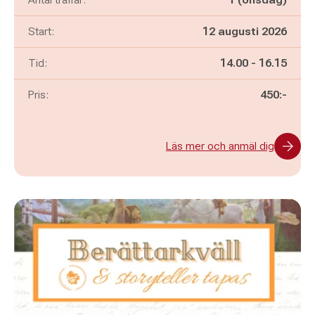
Start:
12 augusti 2026
Pågår mellan
och
Tid:
14.00
-
16.15
Pris:
450:-
Läs mer och anmäl dig