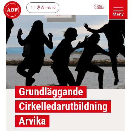
Sök
Värmland
Meny
Grundläggande
Cirkelledarutbildning
Arvika