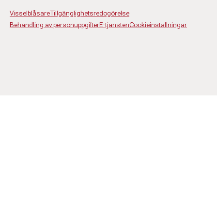
Visselblåsare
Tillgänglighetsredogörelse
Behandling av personuppgifter
E-tjänsten
Cookieinställningar