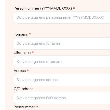
Tid
Plats
Personnummer (YYYYMMDDXXXX)
*
13:00
-
16:00
ABF Sysslebäck, 
Pris
Platser kvar
Gratis
20
Typ
Träffar
Förnamn
*
Kurs
1
Efternamn
*
Adress
*
C/O-adress
Postnummer
*