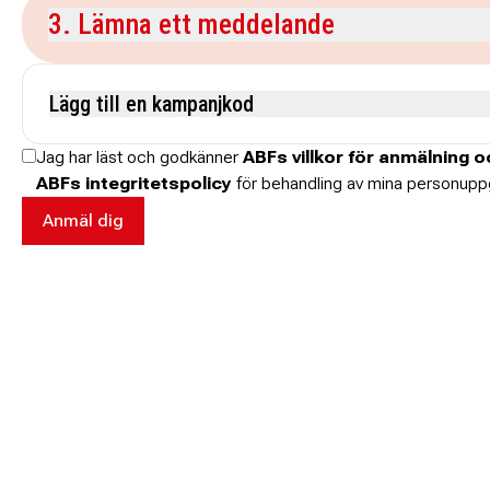
3. Lämna ett meddelande
Kommentar
Lägg till en kampanjkod
Skriv koden utan mellanslag och skriv stora och små bokstäver när de anges.
Jag har läst och godkänner
ABFs villkor för anmälning 
ABFs integritetspolicy
för behandling av mina personuppg