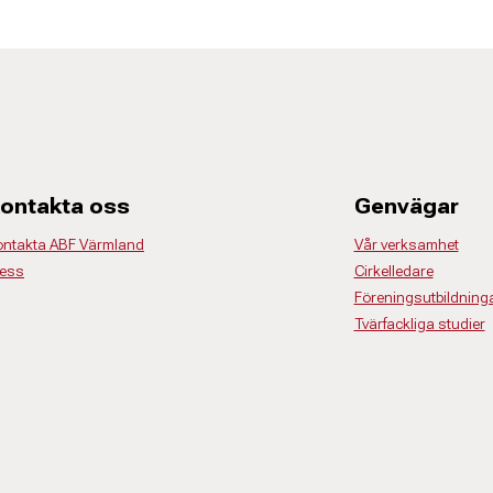
ontakta oss
Genvägar
ontakta ABF Värmland
Vår verksamhet
ress
Cirkelledare
Föreningsutbildning
Tvärfackliga studier