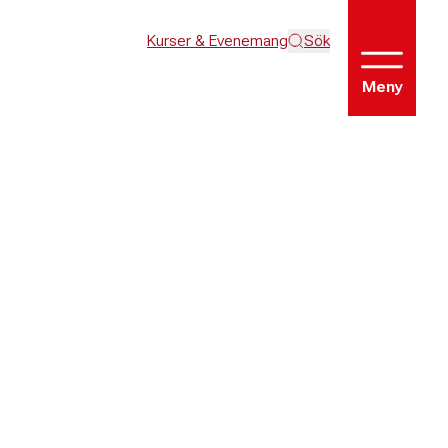
Kurser & Evenemang
Sök
Meny