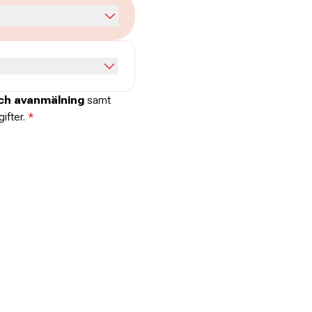
och avanmälning
samt
ifter.
*