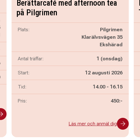
Berättarcafé med afternoon tea
på Pilgrimen
n
5
Plats:
Pilgrimen
d
Klarälvsvägen 35
Ekshärad
)
Antal träffar:
1 (onsdag)
6
Start:
12 augusti 2026
n
0
Pågår mellan
och
Tid:
14.00
-
16.15
-
Pris:
450:-
Läs mer och anmäl dig