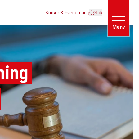
Kurser & Evenemang
Sök
Meny
ning