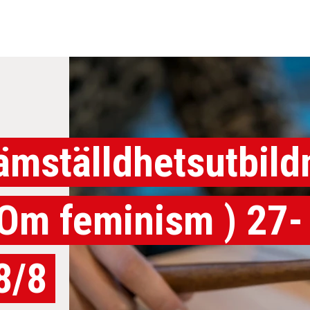
ämställdhetsutbild
 Om feminism ) 27-
8/8