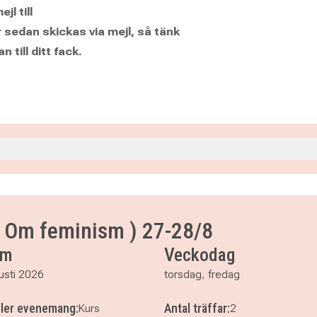
jl till
sedan skickas via mejl, så tänk
 till ditt fack.
( Om feminism ) 27-28/8
um
Veckodag
usti 2026
torsdag, fredag
ller evenemang:
Antal träffar:
Kurs
2