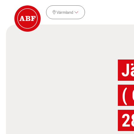
Värmland
J
(
2