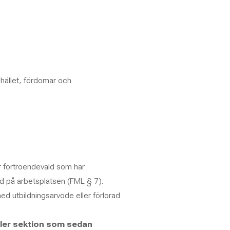
hället, fördomar och
ör förtroendevald som har
ld på arbetsplatsen (FML § 7).
med utbildningsarvode eller förlorad
eller sektion som sedan