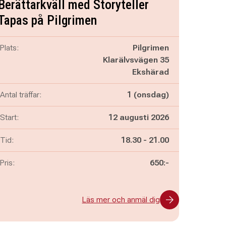
Berättarkväll med Storyteller
Tapas på Pilgrimen
Plats:
Pilgrimen
Klarälvsvägen 35
Ekshärad
Antal träffar:
1 (onsdag)
Start:
12 augusti 2026
Pågår mellan
och
Tid:
18.30
-
21.00
Pris:
650:-
Läs mer och anmäl dig