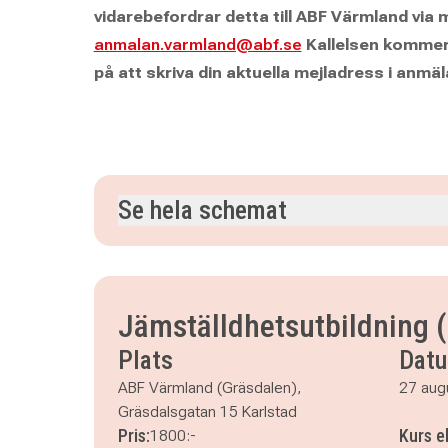
vidarebefordrar detta till ABF Värmland via me
anmalan.varmland@abf.se
Kallelsen kommer 
på att skriva din aktuella mejladress i anmälan
Se hela schemat
torsdag 27 augusti 2026
klockan 08.00–16.00
fredag 28 augusti 2026
klockan 08.00–16.00
Jämställdhetsutbildning 
Plats
Dat
ABF Värmland (Gräsdalen),
27 aug
Gräsdalsgatan 15 Karlstad
Pris:
Kurs e
1800:-