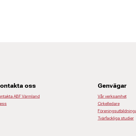
ontakta oss
Genvägar
ontakta ABF Värmland
Vår verksamhet
ress
Cirkelledare
Föreningsutbildning
Tvärfackliga studier