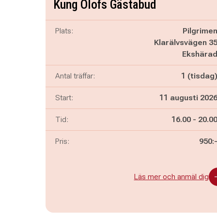
Kung Olofs Gästabud
Plats:
Pilgrime
Klarälvsvägen 3
Ekshära
Antal träffar:
1 (tisdag
Start:
11 augusti 202
Pågår mella
och
Tid:
16.00
-
20.0
Pris:
950:
Läs mer och anmäl dig