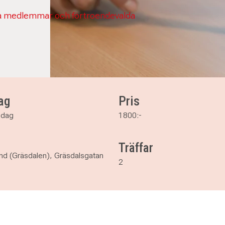
la medlemmar och förtroendevalda
ag
Pris
edag
1800:-
Träffar
nd (Gräsdalen), Gräsdalsgatan
2