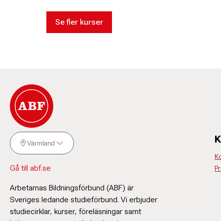
Se fler kurser
K
Värmland
K
Gå till abf.se
P
Arbetarnas Bildningsförbund (ABF) är
Sveriges ledande studieförbund. Vi erbjuder
studiecirklar, kurser, föreläsningar samt