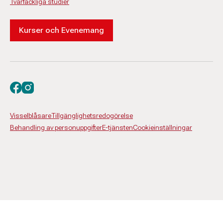
Tvärfackliga studier
Kurser och Evenemang
Besök oss på facebook
Besök oss på instagram
Visselblåsare
Tillgänglighetsredogörelse
Behandling av personuppgifter
E-tjänsten
Cookieinställningar