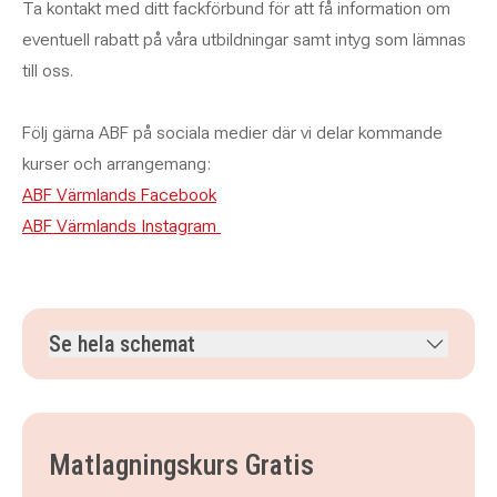
Ta kontakt med ditt fackförbund för att få information om
eventuell rabatt på våra utbildningar samt intyg som lämnas
till oss.
Följ gärna ABF på sociala medier där vi delar kommande
kurser och arrangemang:
ABF Värmlands Facebook
ABF Värmlands Instagram
Se hela schemat
måndag 14 september 2026
klockan 17.30–20.30
måndag 21 september 2026
klockan 17.30–20.30
måndag 28 september 2026
klockan 17.30–20.30
Matlagningskurs Gratis
måndag 5 oktober 2026
klockan 17.30–20.30