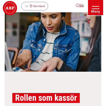
Sök
Värmland
Meny
Rollen som kassör