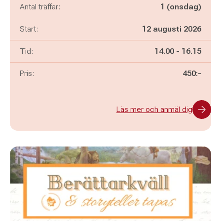
Antal träffar:
1 (onsdag)
Start:
12 augusti 2026
Pågår mellan
och
Tid:
14.00
-
16.15
Pris:
450:-
Läs mer och anmäl dig