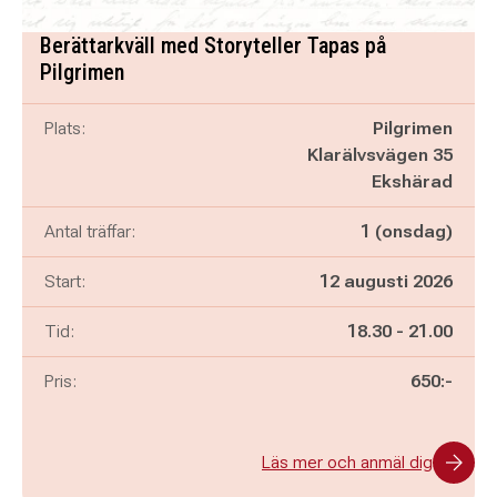
Berättarkväll med Storyteller Tapas på
Pilgrimen
Plats:
Pilgrimen
Klarälvsvägen 35
Ekshärad
Antal träffar:
1 (onsdag)
Start:
12 augusti 2026
Pågår mellan
och
Tid:
18.30
-
21.00
Pris:
650:-
Läs mer och anmäl dig