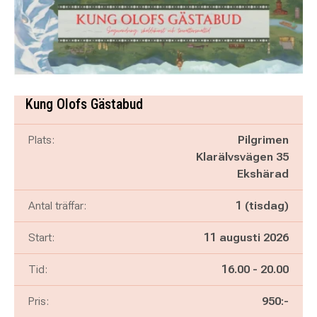
Kung Olofs Gästabud
Plats:
Pilgrimen
Klarälvsvägen 35
Ekshärad
Antal träffar:
1 (tisdag)
Start:
11 augusti 2026
Pågår mellan
och
Tid:
16.00
-
20.00
Pris:
950:-