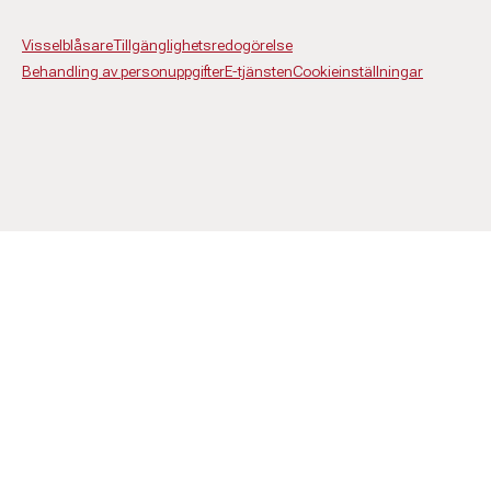
Visselblåsare
Tillgänglighetsredogörelse
Behandling av personuppgifter
E-tjänsten
Cookieinställningar