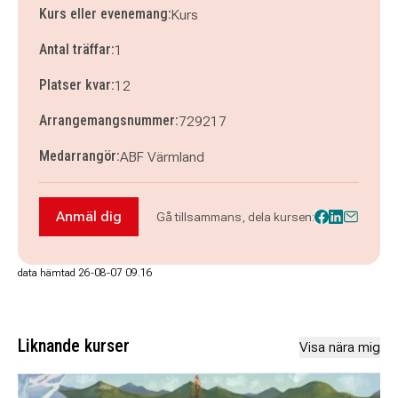
Kurs eller evenemang:
Kurs
Antal träffar:
1
Platser kvar:
12
Arrangemangsnummer:
729217
Medarrangör:
ABF Värmland
Anmäl dig
Gå tillsammans, dela kursen:
Anmäl dig till Rollen som kassör
data hämtad 26-08-07 09.16
Liknande kurser
Visa nära mig