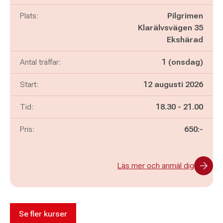
Plats:
Pilgrimen
Klarälvsvägen 35
Ekshärad
Antal träffar:
1 (onsdag)
Start:
12 augusti 2026
Pågår mellan
och
Tid:
18.30
-
21.00
Pris:
650:-
Läs mer och anmäl dig
Se fler kurser