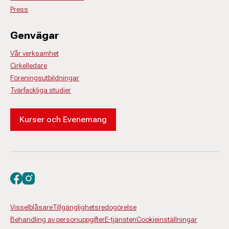
Press
Genvägar
Vår verksamhet
Cirkelledare
Föreningsutbildningar
Tvärfackliga studier
Kurser och Evenemang
Besök oss på facebook
Besök oss på instagram
Visselblåsare
Tillgänglighetsredogörelse
Behandling av personuppgifter
E-tjänsten
Cookieinställningar