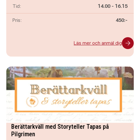
Pågår mellan
och
Tid:
14.00
-
16.15
Pris:
450:-
Läs mer och anmäl dig
Berättarkväll med Storyteller Tapas på
Pilgrimen