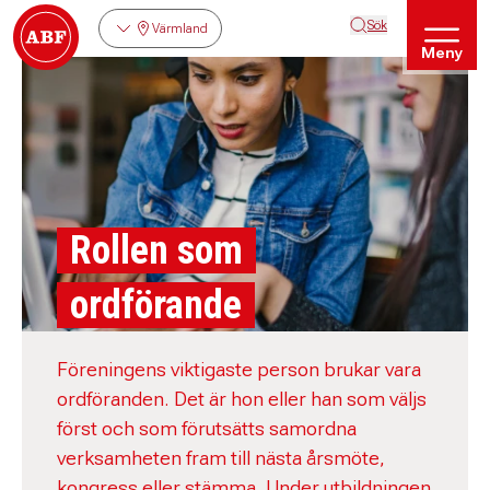
Sök
Värmland
Meny
Rollen som
ordförande
Föreningens viktigaste person brukar vara
ordföranden. Det är hon eller han som väljs
först och som förutsätts samordna
verksamheten fram till nästa årsmöte,
kongress eller stämma. Under utbildningen