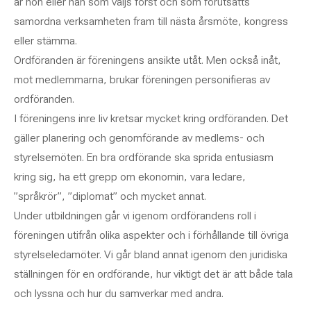
är hon eller han som väljs först och som förutsätts
samordna verksamheten fram till nästa årsmöte, kongress
eller stämma.
Ordföranden är föreningens ansikte utåt. Men också inåt,
mot medlemmarna, brukar föreningen personifieras av
ordföranden.
I föreningens inre liv kretsar mycket kring ordföranden. Det
gäller planering och genomförande av medlems- och
styrelsemöten. En bra ordförande ska sprida entusiasm
kring sig, ha ett grepp om ekonomin, vara ledare,
”språkrör”, ”diplomat” och mycket annat.
Under utbildningen går vi igenom ordförandens roll i
föreningen utifrån olika aspekter och i förhållande till övriga
styrelseledamöter. Vi går bland annat igenom den juridiska
ställningen för en ordförande, hur viktigt det är att både tala
och lyssna och hur du samverkar med andra.