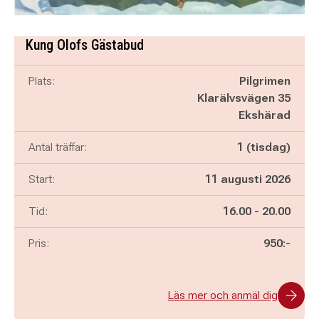
Kung Olofs Gästabud
Plats:
Pilgrimen
Klarälvsvägen 35
Ekshärad
Antal träffar:
1 (tisdag)
Start:
11 augusti 2026
Pågår mellan
och
Tid:
16.00
-
20.00
Pris:
950:-
Läs mer och anmäl dig