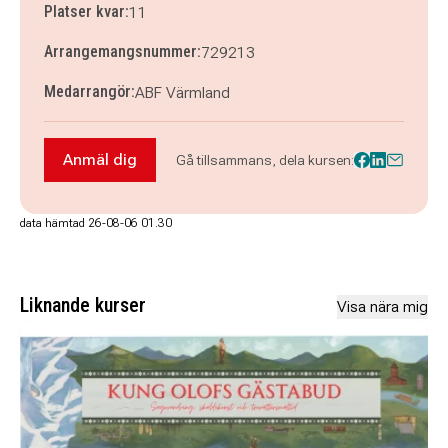
Platser kvar:
11
Arrangemangsnummer:
729213
Medarrangör:
ABF Värmland
Anmäl dig
Gå tillsammans, dela kursen:
Anmäl dig till Rollen som ordförande
data hämtad 26-08-06 01.30
Liknande kurser
Visa nära mig