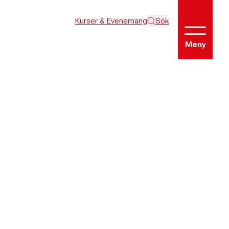
Kurser & Evenemang
Sök
Meny