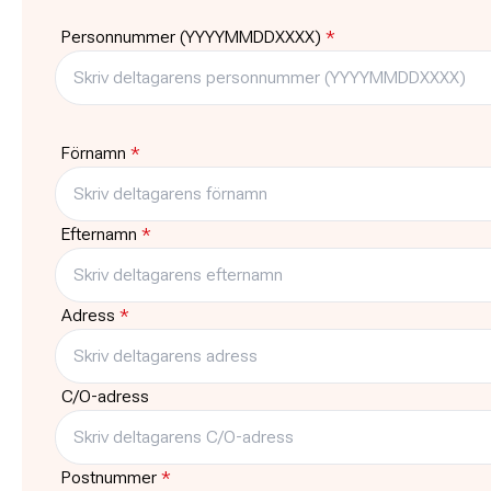
Tid
Plats
Personnummer (YYYYMMDDXXXX)
*
09:00
-
16:00
ABF Värmland (Gr
15 Karlstad
Pris
Platser kvar
Gratis
14
Förnamn
*
Typ
Träffar
Kurs
1
Efternamn
*
Adress
*
C/O-adress
Postnummer
*