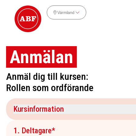
Värmland
Anmälan
Anmäl dig till kursen:
Rollen som ordförande
Kursinformation
Kursdatum
Veckodag
1. Deltagare*
24 oktober 2026
lördag