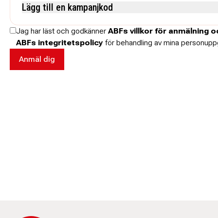
Lägg till en kampanjkod
Skriv koden utan mellanslag och skriv stora och små bokstäver när de anges.
Jag har läst och godkänner
ABFs villkor för anmälning 
ABFs integritetspolicy
för behandling av mina personuppg