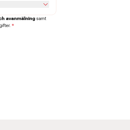
och avanmälning
samt
ifter.
*