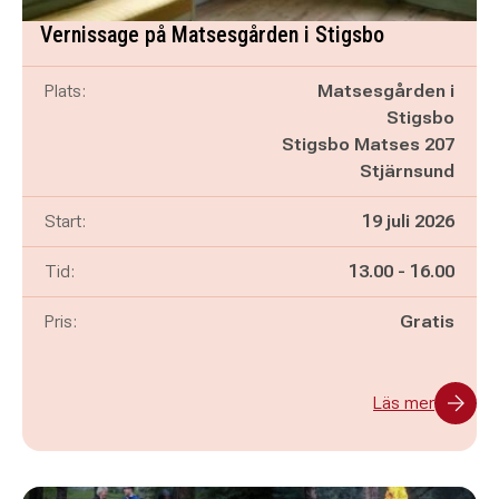
Vernissage på Matsesgården i Stigsbo
Plats:
Matsesgården i
Stigsbo
Stigsbo Matses 207
Stjärnsund
Start:
19 juli 2026
Pågår mellan
och
Tid:
13.00
-
16.00
Pris:
Gratis
Läs mer