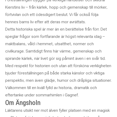
Kierstins liv – från kärlek, hopp och gemenskap till mörker,
förtvivlan och ett ödesdigert beslut. Vi får också följa
hennes barns liv efter att deras mor avrättats.
Detta historiska spel är mer än en berättelse från förr. Det
speglar frågor som fortfarande är högst relevanta idag –
maktbalans, våld i hemmet, utsatthet, normer och
civilkurage. Samtidigt finns här värme, gemenskap och
spirande kärlek, när livet gör sig påmint även i en svår tid.
Med respekt för historien och utan att försköna verkligheten
bjuder föreställningen på både starka känslor och viktiga
perspektiv, men även glädje, humor och dråpliga situationer.
Välkommen till en kväll fylld av historia, dramatik och
eftertanke under sommarhimlen i Gagnef.
Om Ängsholn
Läktarens utsikt ner mot älven fyller platsen med en magisk