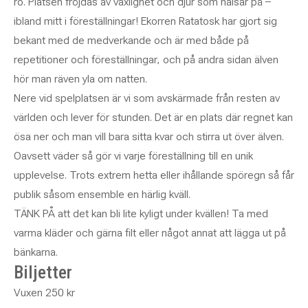
ro. Platsen fröjdas av växlighet och djur som hälsar på –
ibland mitt i föreställningar! Ekorren Ratatosk har gjort sig
bekant med de medverkande och är med både på
repetitioner och föreställningar, och på andra sidan älven
hör man räven yla om natten.
Nere vid spelplatsen är vi som avskärmade från resten av
världen och lever för stunden. Det är en plats där regnet kan
ösa ner och man vill bara sitta kvar och stirra ut över älven.
Oavsett väder så gör vi varje föreställning till en unik
upplevelse. Trots extrem hetta eller ihållande spöregn så får
publik såsom ensemble en härlig kväll.
TÄNK PÅ att det kan bli lite kyligt under kvällen! Ta med
varma kläder och gärna filt eller något annat att lägga ut på
bänkarna.
Biljetter
Vuxen 250 kr