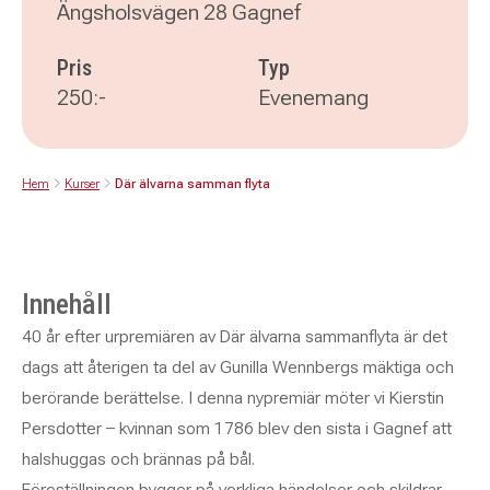
Ängsholsvägen 28 Gagnef
Pris
Typ
250:-
Evenemang
Hem
Kurser
Där älvarna samman flyta
Innehåll
40 år efter urpremiären av Där älvarna sammanflyta är det
dags att återigen ta del av Gunilla Wennbergs mäktiga och
berörande berättelse. I denna nypremiär möter vi Kierstin
Persdotter – kvinnan som 1786 blev den sista i Gagnef att
halshuggas och brännas på bål.
Föreställningen bygger på verkliga händelser och skildrar