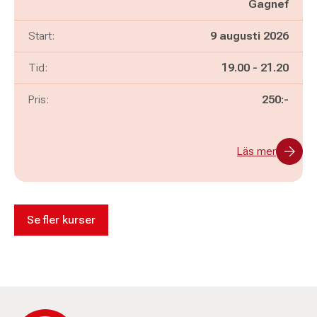
Gagnef
Start:
9 augusti 2026
Pågår mellan
och
Tid:
19.00
-
21.20
Pris:
250:-
Läs mer
Se fler kurser