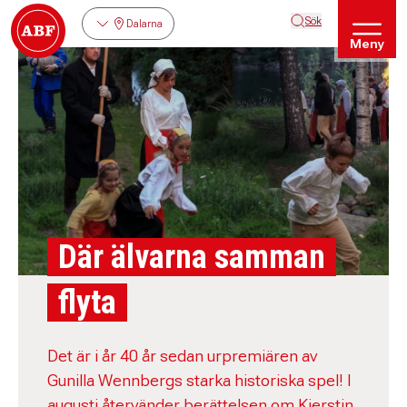
Sök
Dalarna
Meny
Där älvarna samman
flyta
Det är i år 40 år sedan urpremiären av
Gunilla Wennbergs starka historiska spel! I
augusti återvänder berättelsen om Kierstin