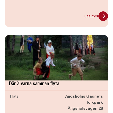
Läs mer
Där älvarna samman flyta
Plats:
Ängsholns Gagnefs
folkpark
Ängsholsvägen 28