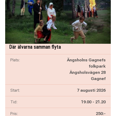
Där älvarna samman flyta
Plats:
Ängsholns Gagnefs
folkpark
Ängsholsvägen 28
Gagnef
Start:
7 augusti 2026
Pågår mellan
och
Tid:
19.00
-
21.20
Pris:
250:-