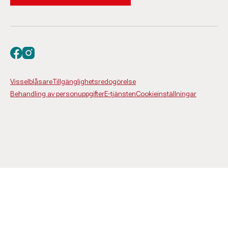
Besök oss på facebook
Besök oss på instagram
Visselblåsare
Tillgänglighetsredogörelse
Behandling av personuppgifter
E-tjänsten
Cookieinställningar