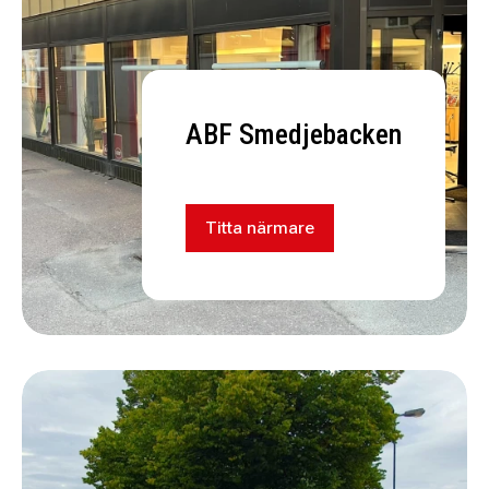
ABF Smedjebacken
Titta närmare