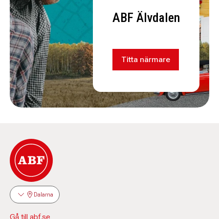
ABF Älvdalen
Titta närmare
Dalarna
Gå till abf.se