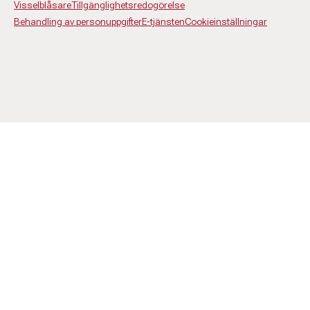
Visselblåsare
Tillgänglighetsredogörelse
Behandling av personuppgifter
E-tjänsten
Cookieinställningar