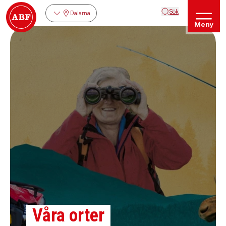
Sök
Dalarna
Meny
Våra orter