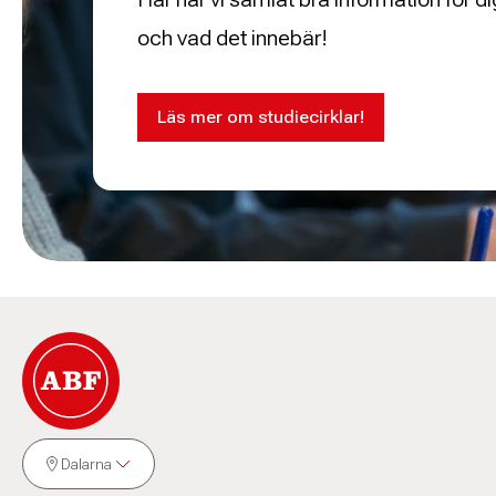
och vad det innebär!
Läs mer om studiecirklar!
Dalarna