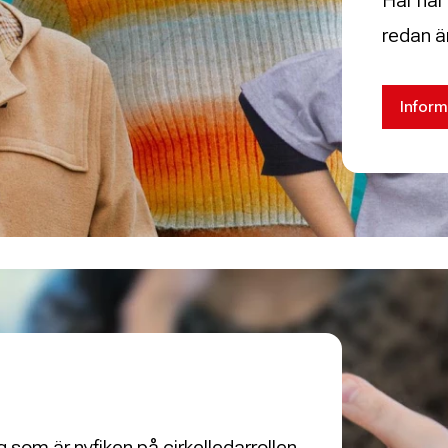
Här har 
redan är
Inform
g som är nyfiken på cirkelledarrollen