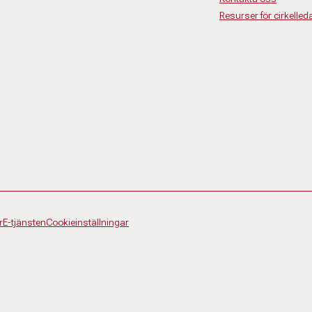
Resurser för cirkelled
r
E-tjänsten
Cookieinställningar