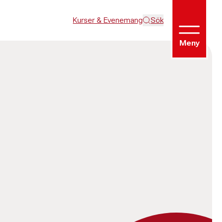
Kurser & Evenemang
Sök
Meny