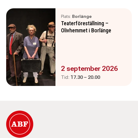
Plats:
Borlänge
Teaterföreställning –
Olivhemmet i Borlänge
Evenemanget är :
2 september 2026
Pågår mellan
och
Tid:
17.30
–
20.00