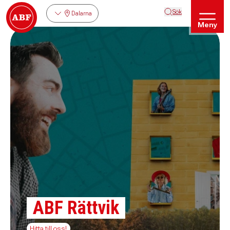
Sök
Dalarna
Meny
ABF Rättvik
Hitta till oss!