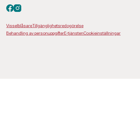
Besök oss på facebook
Besök oss på instagram
Visselblåsare
Tillgänglighetsredogörelse
Behandling av personuppgifter
E-tjänsten
Cookieinställningar