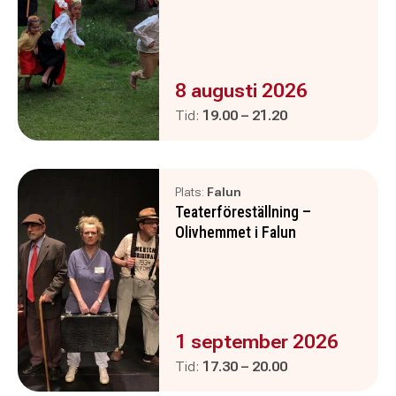
Evenemanget är :
8 augusti 2026
Pågår mellan
och
Tid:
19.00
–
21.20
Plats:
Falun
Teaterföreställning –
Olivhemmet i Falun
Evenemanget är :
1 september 2026
Pågår mellan
och
Tid:
17.30
–
20.00