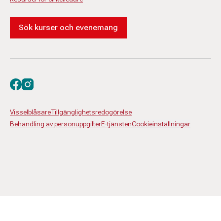
Sök kurser och evenemang
Besök oss på facebook
Besök oss på instagram
Visselblåsare
Tillgänglighetsredogörelse
Behandling av personuppgifter
E-tjänsten
Cookieinställningar