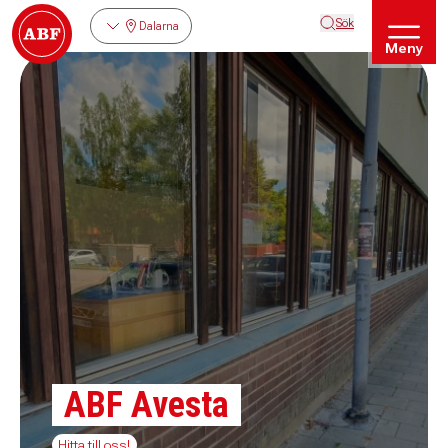
Sök
Dalarna
Meny
ABF Avesta
Hitta till oss!