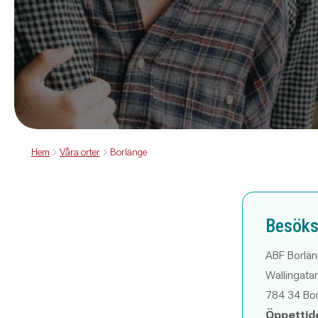
Hem
Våra orter
Borlänge
Besöks
ABF Borlä
Wallingata
784 34 Bo
Öppettid