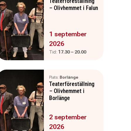
Teaterföreställning
– Olivhemmet i Falun
Evenemanget är :
1 september
2026
Pågår mellan
och
Tid:
17.30
–
20.00
Plats:
Borlänge
Teaterföreställning
– Olivhemmet i
Borlänge
Evenemanget är :
2 september
2026