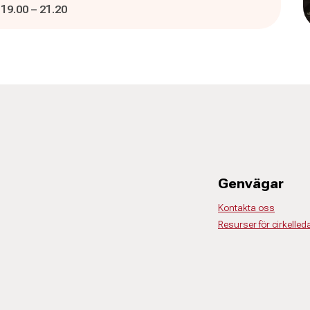
Pågår mellan
och
:
19.00
–
21.20
Genvägar
Kontakta oss
Resurser för cirkelled