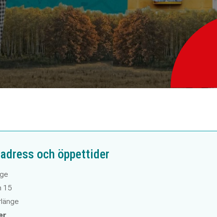
adress och öppettider
nge
n 15
rlänge
er