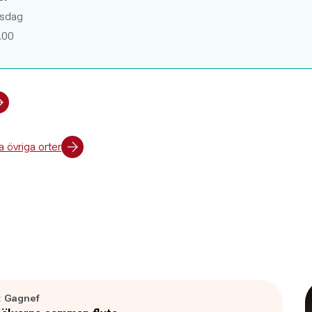
rsdag
.00
 övriga orter
:
Gagnef