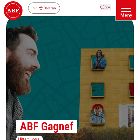
Sök
Dalarna
Meny
ABF Gagnef
Hitta till oss!