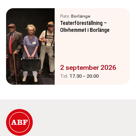
Plats:
Borlänge
Teaterföreställning –
Olivhemmet i Borlänge
Evenemanget är :
2 september 2026
Pågår mellan
och
Tid:
17.30
–
20.00