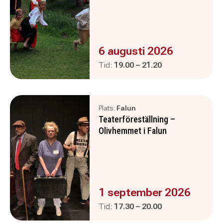
Evenemanget är :
6 augusti 2026
Pågår mellan
och
Tid:
19.00
–
21.20
Plats:
Falun
Teaterföreställning –
Olivhemmet i Falun
Evenemanget är :
1 september 2026
Pågår mellan
och
Tid:
17.30
–
20.00