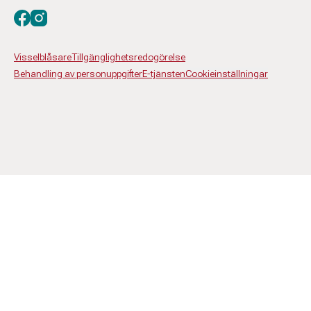
Besök oss på facebook
Besök oss på instagram
Visselblåsare
Tillgänglighetsredogörelse
Behandling av personuppgifter
E-tjänsten
Cookieinställningar