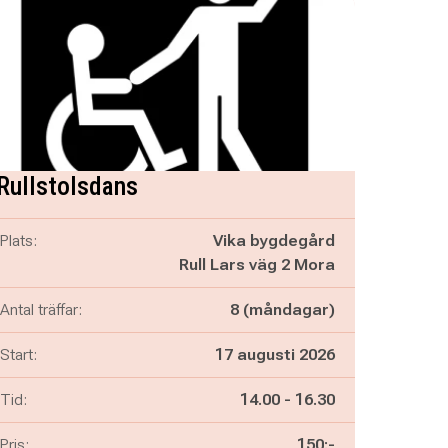
Rullstolsdans
Plats:
Vika bygdegård
Rull Lars väg 2 Mora
Antal träffar:
8 (måndagar)
Start:
17 augusti 2026
Pågår mellan
och
Tid:
14.00
-
16.30
Pris:
150:-