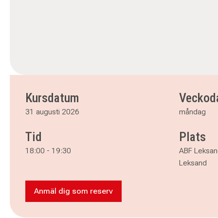
Kursdatum
Veckod
31 augusti 2026
måndag
Tid
Plats
18:00
-
19:30
ABF Leksan
Leksand
Anmäl dig som reserv
Anmäl dig som reserv till Dragspel Nybö