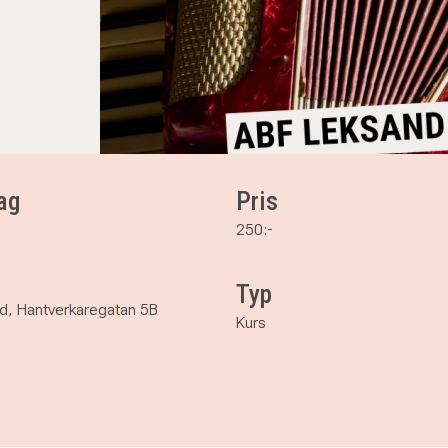
ag
Pris
250:-
Typ
d, Hantverkaregatan 5B
Kurs
rjare