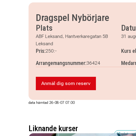
måndag 7 september 2026
klockan 18.00–19.
Dragspel Nybörjare
Plats
Dat
ABF Leksand, Hantverkaregatan 5B
31 aug
Leksand
Pris:
Kurs e
250:-
Arrangemangsnummer:
Medarr
36424
Anmäl dig som reserv
Anmäl dig som reserv till Drags
data hämtad 26-08-07 07.00
Liknande kurser
Få platser 