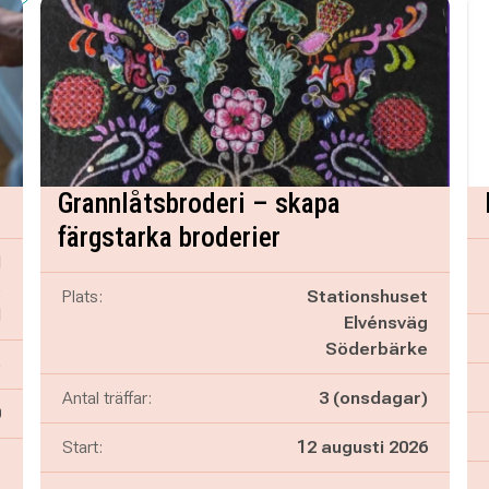
Grannlåtsbroderi – skapa
färgstarka broderier
d
B
Plats:
Stationshuset
d
Elvénsväg
Söderbärke
)
Antal träffar:
3 (onsdagar)
n
0
Start:
12 augusti 2026
s