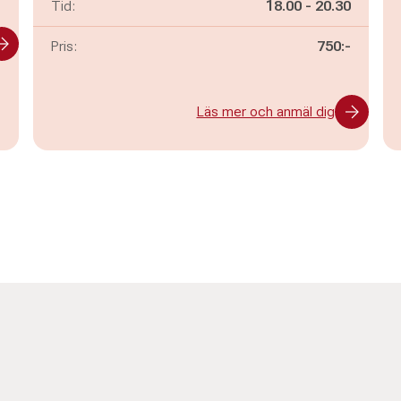
Pågår mellan
och
Tid:
18.00
-
20.30
Pris:
750:-
Läs mer och anmäl dig