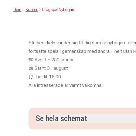
Hem
Kurser
Dragspel Nybörjare
Studiecirkeln vänder sig till dig som är nybörjare elle
fortsätta spela i gemenskap med andra – helt utan kr
🪗 Avgift – 250 kronor
📅 Start: 31 augusti
⏰ Tid: kl. 18.00
Alla intresserade är varmt välkomna!
Se hela schemat
måndag 31 augusti 2026
klockan 18.00–19.30