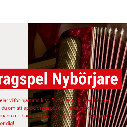
ragspel Nybörjare
lar vi för hjärtans lust. Du får lära dig steg för steg.
 du om att spela dragspel och vill utvecklas
mmans med andra? Då är vår studiecirkel i dragspel
ör dig!