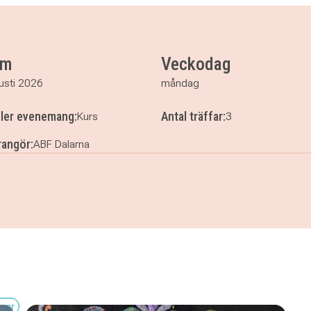
30
um
Veckodag
usti 2026
måndag
ller evenemang:
Antal träffar:
Kurs
3
angör:
ABF Dalarna
pel Nybörjare
kvar