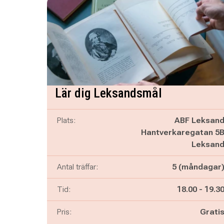
Lär dig Leksandsmål
Plats:
ABF Leksan
Hantverkaregatan 5
Leksan
Antal träffar:
5 (måndagar
Pågår mella
och
Tid:
18.00
-
19.3
Pris:
Grati