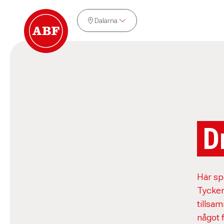
Dalarna
D
Här spe
Tycker
tillsa
något f