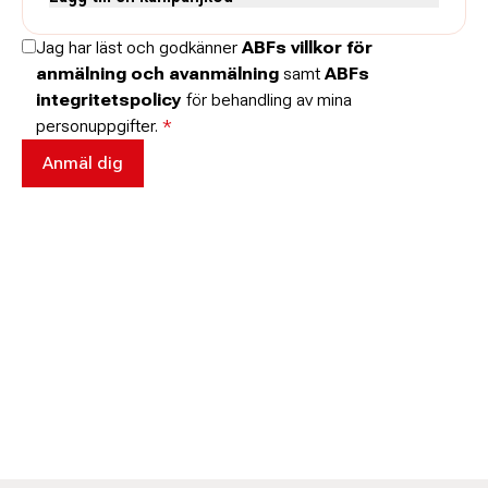
Skriv koden utan mellanslag och skriv stora och små bokstäver när
Jag har läst och godkänner
ABFs villkor för
de anges.
anmälning och avanmälning
samt
ABFs
integritetspolicy
för behandling av mina
personuppgifter.
*