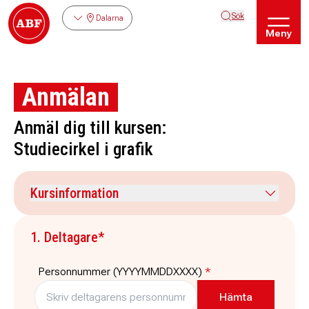
Sök
Dalarna
Meny
Anmälan
Anmäl dig till kursen:
Studiecirkel i grafik
Kursinformation
Kursdatum
Veckodag
1. Deltagare*
1 september 2026
tisdag
Tid
Plats
Personnummer (YYYYMMDDXXXX)
*
17:30
-
20:00
Bild och formlokalen,
Storgatan 31 Ludvika