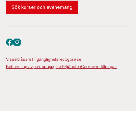
Sök kurser och evenemang
Besök oss på facebook
Besök oss på instagram
Visselblåsare
Tillgänglighetsredogörelse
Behandling av personuppgifter
E-tjänsten
Cookieinställningar