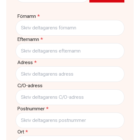
Pris
Platser kvar
Gratis
2
Förnamn
*
Typ
Träffar
Kurs
15
Efternamn
*
Adress
*
C/O-adress
Postnummer
*
Ort
*