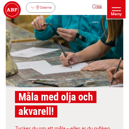
Sök
Dalarna
Meny
Måla med olja och
akvarell!
Tycker du om att måla – eller är du nyfiken