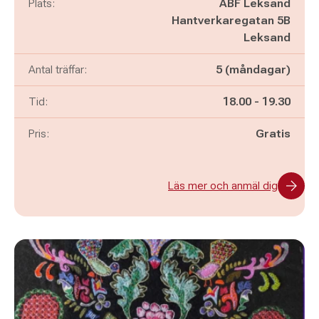
Plats:
ABF Leksand
Hantverkaregatan 5B
Leksand
Antal träffar:
5 (måndagar)
Pågår mellan
och
Tid:
18.00
-
19.30
Pris:
Gratis
Läs mer och anmäl dig