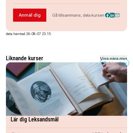
Anmäl dig
Gå tillsammans, dela kursen:
Anmäl dig till Måla med olja och akvarell!
data hämtad 26-08-07 23.15
Liknande kurser
Visa nära mig
Få platser kvar
Lär dig Leksandsmål