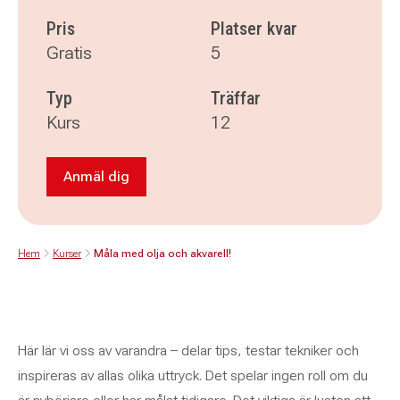
Pris
Platser kvar
Gratis
5
Typ
Träffar
Kurs
12
Anmäl dig
Anmäl dig till Måla med olja och akvarell!
Hem
Kurser
Måla med olja och akvarell!
Här lär vi oss av varandra – delar tips, testar tekniker och
inspireras av allas olika uttryck. Det spelar ingen roll om du