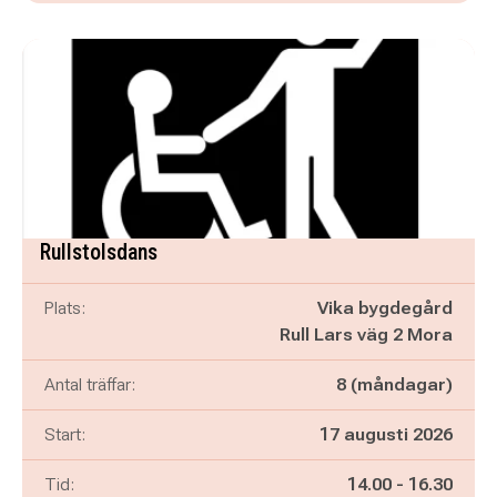
Rullstolsdans
Plats:
Vika bygdegård
Rull Lars väg 2 Mora
Antal träffar:
8 (måndagar)
Start:
17 augusti 2026
Pågår mellan
och
Tid:
14.00
-
16.30