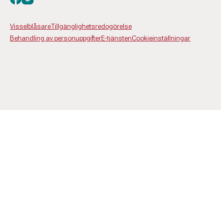
Visselblåsare
Tillgänglighetsredogörelse
Behandling av personuppgifter
E-tjänsten
Cookieinställningar