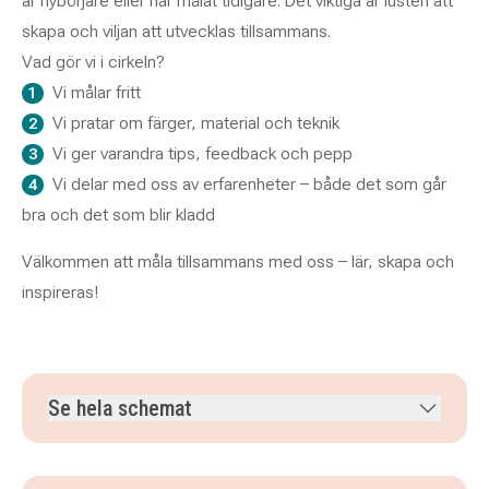
är nybörjare eller har målat tidigare. Det viktiga är lusten att
skapa och viljan att utvecklas tillsammans.
Vad gör vi i cirkeln?
Vi målar fritt
Vi pratar om färger, material och teknik
Vi ger varandra tips, feedback och pepp
Vi delar med oss av erfarenheter – både det som går
bra och det som blir kladd
Välkommen att måla tillsammans med oss – lär, skapa och
inspireras!
Se hela schemat
måndag 7 september 2026
klockan 13.00–15.30
måndag 14 september 2026
klockan 13.00–15.30