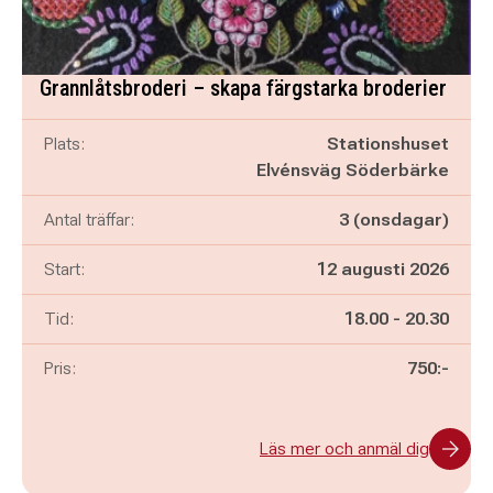
Grannlåtsbroderi – skapa färgstarka broderier
Plats:
Stationshuset
Elvénsväg Söderbärke
Antal träffar:
3 (onsdagar)
Start:
12 augusti 2026
Pågår mellan
och
Tid:
18.00
-
20.30
Pris:
750:-
Läs mer och anmäl dig