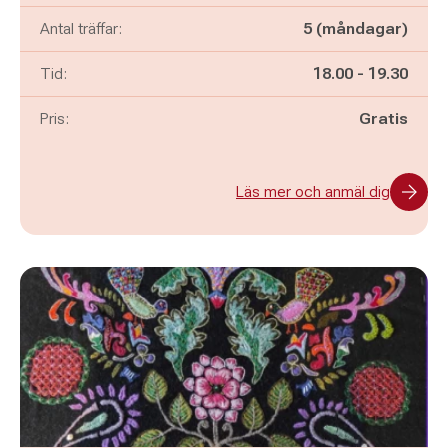
Antal träffar:
5 (måndagar)
Pågår mellan
och
Tid:
18.00
-
19.30
Pris:
Gratis
Läs mer och anmäl dig