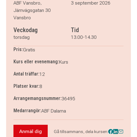
torsdag 8 oktober 2026
klockan 13.00–14.30
ABF Vansbro,
3 september 2026
torsdag 15 oktober 2026
klockan 13.00–14.30
Järnvägsgatan 30
torsdag 22 oktober 2026
klockan 13.00–14.30
Vansbro
torsdag 29 oktober 2026
klockan 13.00–14.30
Veckodag
Tid
torsdag 5 november 2026
klockan 13.00–14.30
torsdag 12 november 2026
klockan 13.00–14.30
torsdag
13.00-14.30
torsdag 19 november 2026
klockan 13.00–14.30
Pris:
Gratis
Kurs eller evenemang:
Kurs
Antal träffar:
12
Platser kvar:
8
Arrangemangsnummer:
36495
Medarrangör:
ABF Dalarna
Anmäl dig
Gå tillsammans, dela kursen:
Anmäl dig till Prata svenska Vansbro