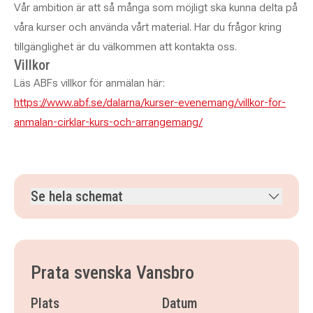
Vår ambition är att så många som möjligt ska kunna delta på
våra kurser och använda vårt material. Har du frågor kring
tillgänglighet är du välkommen att kontakta oss.
Villkor
Läs ABFs villkor för anmälan här:
https://www.abf.se/dalarna/kurser-evenemang/villkor-for-
anmalan-cirklar-kurs-och-arrangemang/
Se hela schemat
torsdag 3 september 2026
klockan 13.00–14.30
torsdag 10 september 2026
klockan 13.00–14.30
torsdag 17 september 2026
klockan 13.00–14.30
Prata svenska Vansbro
torsdag 24 september 2026
klockan 13.00–14.30
torsdag 1 oktober 2026
klockan 13.00–14.30
Plats
Datum