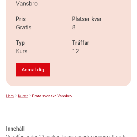
Vansbro
Pris
Platser kvar
Gratis
8
Typ
Träffar
Kurs
12
Anmäl dig
Anmäl dig till Prata svenska Vansbro
Hem
Kurser
Prata svenska Vansbro
Innehåll
Vi träffas under 12 veckor, tränar svenska genom att prata