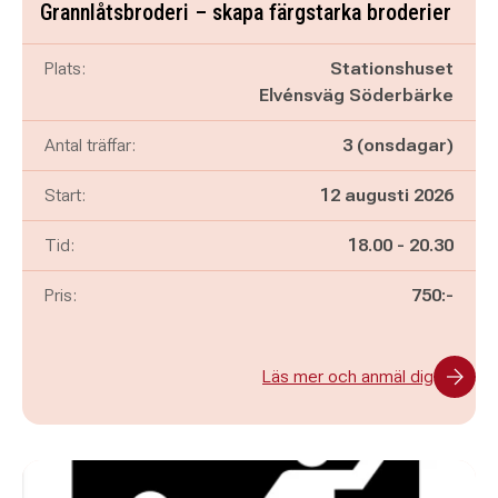
Grannlåtsbroderi – skapa färgstarka broderier
Plats:
Stationshuset
Elvénsväg Söderbärke
Antal träffar:
3 (onsdagar)
Start:
12 augusti 2026
Pågår mellan
och
Tid:
18.00
-
20.30
Pris:
750:-
Läs mer och anmäl dig