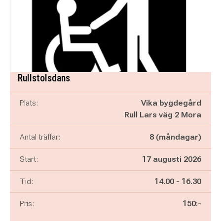
Rullstolsdans
Plats:
Vika bygdegård
Rull Lars väg 2 Mora
Antal träffar:
8 (måndagar)
Start:
17 augusti 2026
Pågår mellan
och
Tid:
14.00
-
16.30
Pris:
150:-