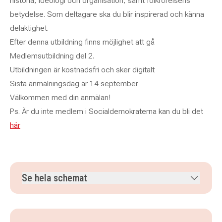
historia, ideologi och organisation, samt folkrörelsens
betydelse. Som deltagare ska du blir inspirerad och känna
delaktighet.
Efter denna utbildning finns möjlighet att gå
Medlemsutbildning del 2.
Utbildningen är kostnadsfri och sker digitalt
Sista anmälningsdag är 14 september
Välkommen med din anmälan!
Ps. Är du inte medlem i Socialdemokraterna kan du bli det
här
Se hela schemat
lördag 26 september 2026
klockan 09.00–17.00
söndag 27 september 2026
klockan 09.00–17.00