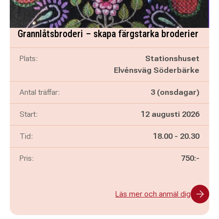
Grannlåtsbroderi – skapa färgstarka broderier
Plats:
Stationshuset
Elvénsväg Söderbärke
Antal träffar:
3 (onsdagar)
Start:
12 augusti 2026
Pågår mellan
och
Tid:
18.00
-
20.30
Pris:
750:-
Läs mer och anmäl dig