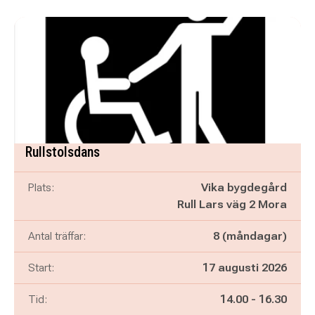
Rullstolsdans
Plats:
Vika bygdegård
Rull Lars väg 2 Mora
Antal träffar:
8 (måndagar)
Start:
17 augusti 2026
Pågår mellan
och
Tid:
14.00
-
16.30