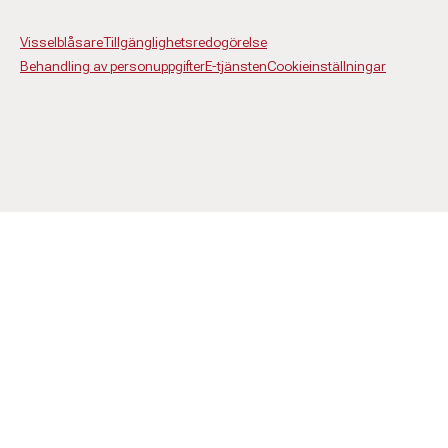
Visselblåsare
Tillgänglighetsredogörelse
Behandling av personuppgifter
E-tjänsten
Cookieinställningar