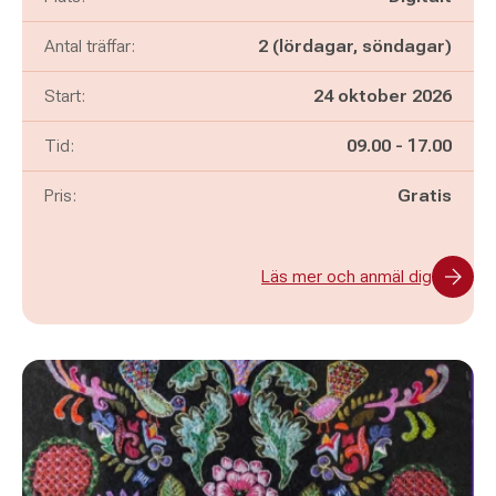
Antal träffar:
2 (lördagar, söndagar)
Start:
24 oktober 2026
Pågår mellan
och
Tid:
09.00
-
17.00
Pris:
Gratis
Läs mer och anmäl dig