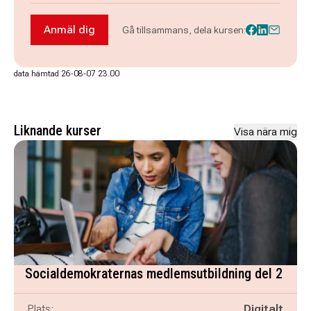
Anmäl dig
Gå tillsammans, dela kursen:
Anmäl dig till Socialdemokraternas medlemsutb
data hämtad 26-08-07 23.00
Liknande kurser
Visa nära mig
Socialdemokraternas medlemsutbildning del 2
Plats:
Digitalt