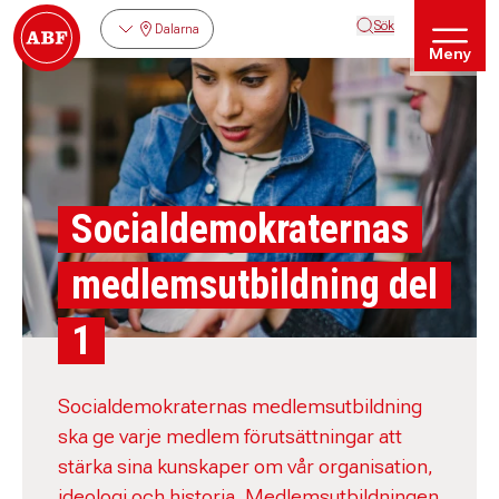
Sök
Dalarna
Meny
Socialdemokraternas
medlemsutbildning del
1
Socialdemokraternas medlemsutbildning
ska ge varje medlem förutsättningar att
stärka sina kunskaper om vår organisation,
ideologi och historia. Medlemsutbildningen