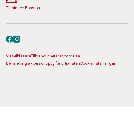
E-lista
Tidningen Fönstret
Besök oss på facebook
Besök oss på instagram
Visselblåsare
Tillgänglighetsredogörelse
Behandling av personuppgifter
E-tjänsten
Cookieinställningar