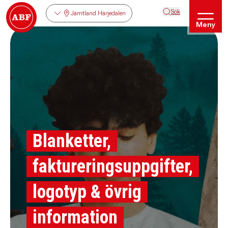
Sök
Jämtland Härjedalen
Meny
Blanketter,
faktureringsuppgifter,
logotyp & övrig
information