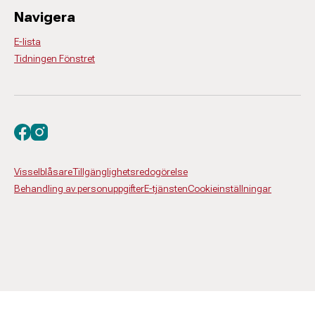
Navigera
E-lista
Tidningen Fönstret
Besök oss på facebook
Besök oss på instagram
Visselblåsare
Tillgänglighetsredogörelse
Behandling av personuppgifter
E-tjänsten
Cookieinställningar