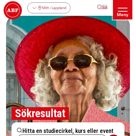
Sök
Mitt i Lappland
Meny
Sökresultat
Hitta en studiecirkel, kurs eller event