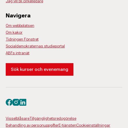
Jag vill bli cirkelledare
Navigera
Om webbplatsen
Om kakor
Tidningen Fönstret
Socialdemokraternas studieportal
ABFs intranät
Sök kurser och evenemang
Besök oss på facebook
Besök oss på instagram
Besök oss på linkedin
Visselblåsare
Tillgänglighetsredogörelse
Behandling av personuppgifter
E-tjänsten
Cookieinställningar