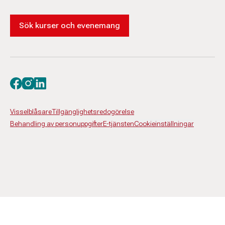
Sök kurser och evenemang
Besök oss på facebook
Besök oss på instagram
Besök oss på linkedin
Visselblåsare
Tillgänglighetsredogörelse
Behandling av personuppgifter
E-tjänsten
Cookieinställningar