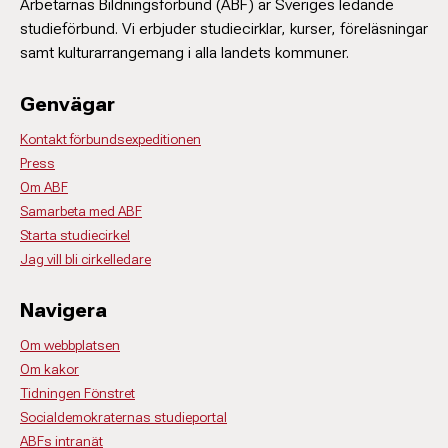
Arbetarnas Bildningsförbund (ABF) är Sveriges ledande
studieförbund. Vi erbjuder studiecirklar, kurser, föreläsningar
samt kulturarrangemang i alla landets kommuner.
Genvägar
Kontakt förbundsexpeditionen
Press
Om ABF
Samarbeta med ABF
Starta studiecirkel
Jag vill bli cirkelledare
Navigera
Om webbplatsen
Om kakor
Tidningen Fönstret
Socialdemokraternas studieportal
ABFs intranät