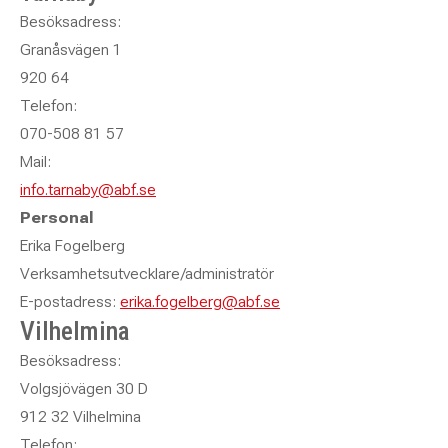
Besöksadress:
Granåsvägen 1
920 64
Telefon:
070-508 81 57
Mail:
info.tarnaby@abf.se
Personal
Erika Fogelberg
Verksamhetsutvecklare/administratör
E-postadress:
erika.fogelberg@abf.se
Vilhelmina
Besöksadress:
Volgsjövägen 30 D
912 32 Vilhelmina
Telefon: