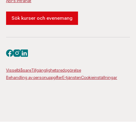
ABFs intranät
Sök kurser och evenemang
Besök oss på facebook
Besök oss på instagram
Besök oss på linkedin
Visselblåsare
Tillgänglighetsredogörelse
Behandling av personuppgifter
E-tjänsten
Cookieinställningar