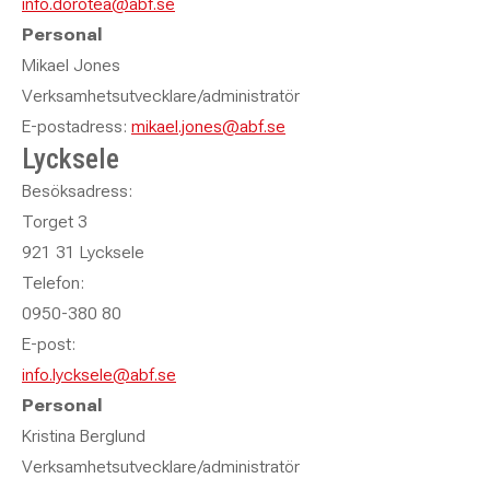
info.dorotea@abf.se
Personal
Mikael Jones
Verksamhetsutvecklare/administratör
E-postadress:
mikael.jones@abf.se
Lycksele
Besöksadress:
Torget 3
921 31 Lycksele
Telefon:
0950-380 80
E-post:
info.lycksele@abf.se
Personal
Kristina Berglund
Verksamhetsutvecklare/administratör