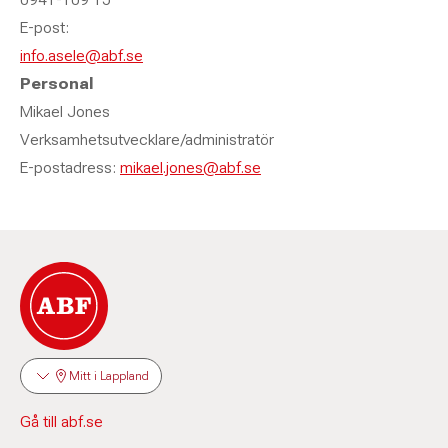
E-post:
info.asele@abf.se
Personal
Mikael Jones
Verksamhetsutvecklare/administratör
E-postadress:
mikael.jones@abf.se
Mitt i Lappland
Gå till abf.se