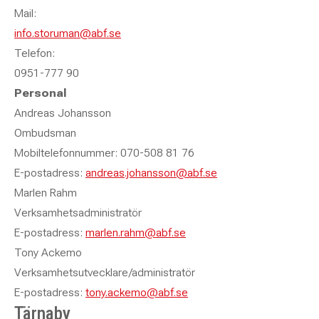
Mail:
info.storuman@abf.se
Telefon:
0951-777 90
Personal
Andreas Johansson
Ombudsman
Mobiltelefonnummer: 070-508 81 76
E-postadress:
andreas.johansson@abf.se
Marlen Rahm
Verksamhetsadministratör
E-postadress:
marlen.rahm@abf.se
Tony Ackemo
Verksamhetsutvecklare/administratör
E-postadress:
tony.ackemo@abf.se
Tärnaby