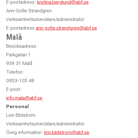
E-postadress:
kristina.berglund@abf.se
Ann-Sofie Strandgren
Verksamhetsutvecklare/administratör
E-postadress
ann-sofie.strandgren@abf.se
Malå
Besöksadress:
Parkgatan 1
939 31 Malå
Telefon:
0953-105 48
E-post:
info.mala@abf.se
Personal
Linn Bildström
Verksamhetsutvecklare/administratör
Övrig information:
linn.bildstrom@abf.se