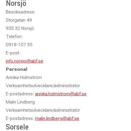
Norsjö
Besöksadress:
Storgatan 49
935 32 Norsjö
Telefon:
0918-107 55
E-post:
info.norsjo@abf.se
Personal
Annika Holmström
Verksamhetsutvecklare/administratör
E-postadress:
annika.holmstrom@abf.se
Malin Lindberg
Verksamhetsutvecklare/administratör
E-postadress:
malin.lindberg@abf.se
Sorsele