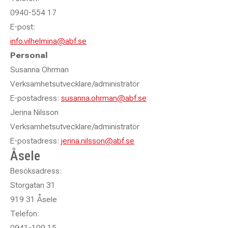
0940-554 17
E-post:
info.vilhelmina@abf.se
Personal
Susanna Öhrman
Verksamhetsutvecklare/administratör
E-postadress:
susanna.ohrman@abf.se
Jerina Nilsson
Verksamhetsutvecklare/administratör
E-postadress:
jerina.nilsson
@abf.se
Åsele
Besöksadress:
Storgatan 31
919 31 Åsele
Telefon:
0941-109 15