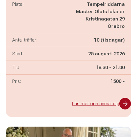
Plats:
Tempelriddarna
Mäster Olofs lokaler
Kristinagatan 29
Örebro
Antal träffar:
10 (tisdagar)
Start:
25 augusti 2026
Pågår mellan
och
Tid:
18.30
-
21.00
Pris:
1500:-
Läs mer och anmäl dig