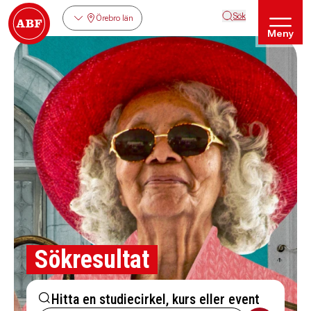
Sök
Örebro län
Meny
Sökresultat
Hitta en studiecirkel, kurs eller event