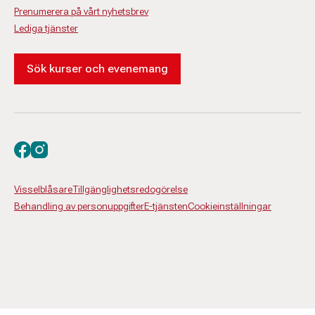
Prenumerera på vårt nyhetsbrev
Lediga tjänster
Sök kurser och evenemang
Besök oss på facebook
Besök oss på instagram
Visselblåsare
Tillgänglighetsredogörelse
Behandling av personuppgifter
E-tjänsten
Cookieinställningar