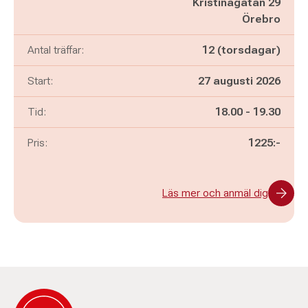
Kristinagatan 29
Örebro
Antal träffar:
12 (torsdagar)
Start:
27 augusti 2026
Pågår mellan
och
Tid:
18.00
-
19.30
Pris:
1225:-
Läs mer och anmäl dig