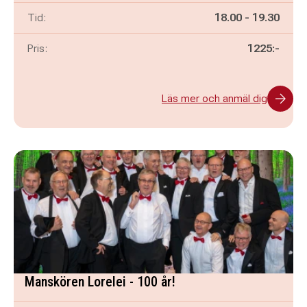
Pågår mellan
och
Tid:
18.00
-
19.30
Pris:
1225:-
Läs mer och anmäl dig
Manskören Lorelei - 100 år!