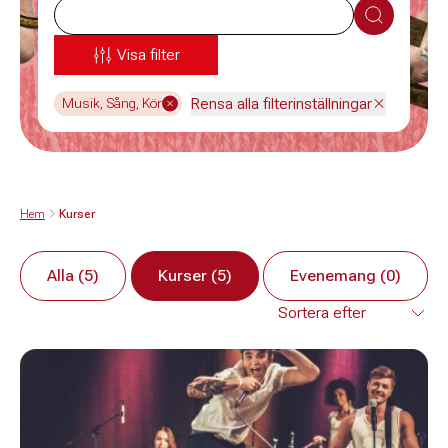
Sök
Visa filter
Rensa alla filterinställningar
Musik, Sång, Kör
Hem
Kurser
Alla (5)
Kurser (5)
Evenemang (0)