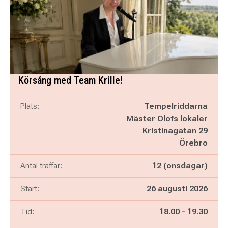
Körsång med Team Krille!
Plats:
Tempelriddarna
Mäster Olofs lokaler
Kristinagatan 29
Örebro
Antal träffar:
12 (onsdagar)
Start:
26 augusti 2026
Pågår mellan
och
Tid:
18.00
-
19.30