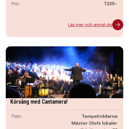
Pris:
1225:-
Läs mer och anmäl dig
Körsång med Cantamera!
Plats:
Tempelriddarna
Mäster Olofs lokaler