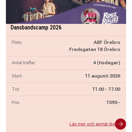
Dansbandscamp 2026
Plats:
ABF Örebro
Fredsgatan 18 Örebro
Antal träffar:
4 (tisdagar)
Start:
11 augusti 2026
Pågår mellan
och
Tid:
11.00
-
17.00
Pris:
1595:-
Läs mer och anmäl dig