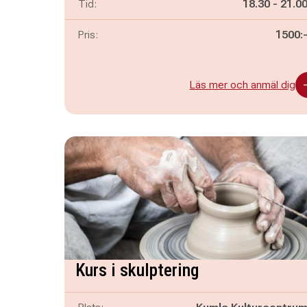
Pågår mella
och
Tid:
18.30
-
21.0
Pris:
1500:
Läs mer och anmäl dig
Kurs i skulptering