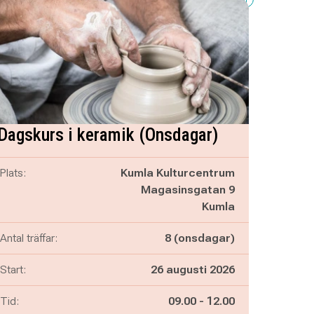
Dagskurs i keramik (Onsdagar)
Plats:
Kumla Kulturcentrum
Magasinsgatan 9
Kumla
Antal träffar:
8 (onsdagar)
Start:
26 augusti 2026
Pågår mellan
och
Tid:
09.00
-
12.00