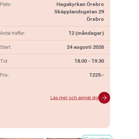
Plats:
Hagakyrkan Örebro
Skäpplandsgatan 29
Örebro
Antal träffar:
12 (måndagar)
Start:
24 augusti 2026
Pågår mellan
och
Tid:
18.00
-
19.30
Pris:
1225:-
Läs mer och anmäl dig
Få platser kvar