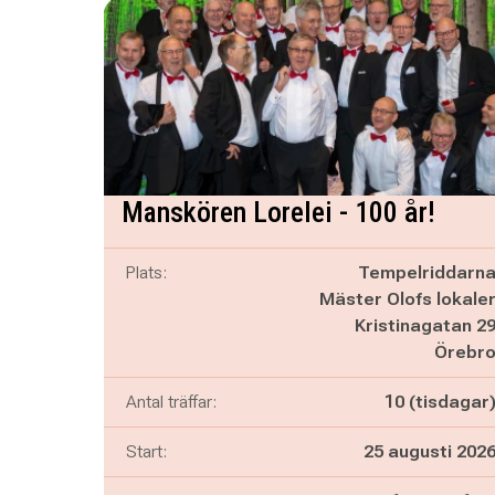
Manskören Lorelei - 100 år!
Plats:
Tempelriddarn
Mäster Olofs lokale
Kristinagatan 2
Örebr
Antal träffar:
10 (tisdagar
Start:
25 augusti 202