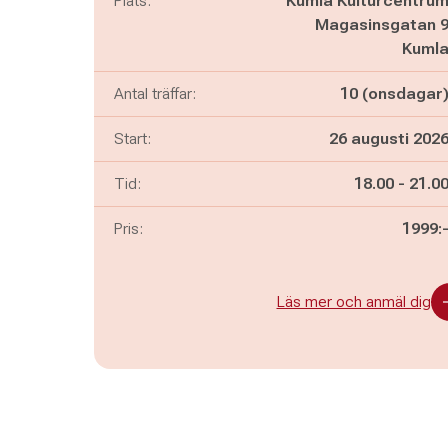
Plats:
Kumla Kulturcentru
Magasinsgatan 
Kuml
Antal träffar:
10 (onsdagar
Start:
26 augusti 202
Pågår mella
och
Tid:
18.00
-
21.0
Pris:
1999:
Läs mer och anmäl dig