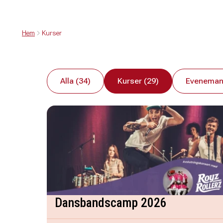
Hem
Kurser
Alla (34)
Kurser (29)
Eveneman
Dansbandscamp 2026