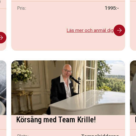
n
0
Pris:
1995:-
-
Läs mer och anmäl dig
Körsång med Team Krille!