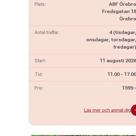
Plats:
ABF Örebr
Fredsgatan 1
Örebr
Antal träffar:
4 (tisdagar
onsdagar, torsdagar
fredagar
Start:
11 augusti 202
Pågår mella
och
Tid:
11.00
-
17.0
Pris:
1595:
Läs mer och anmäl dig