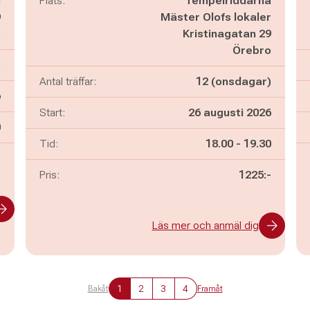
m
Plats:
Tempelriddarna
9
Mäster Olofs lokaler
a
Kristinagatan 29
Örebro
)
Antal träffar:
12 (onsdagar)
6
Start:
26 augusti 2026
n
0
Pågår mellan
och
Tid:
18.00
-
19.30
-
Pris:
1225:-
Läs mer och anmäl dig
1
2
3
4
Bakåt
Framåt