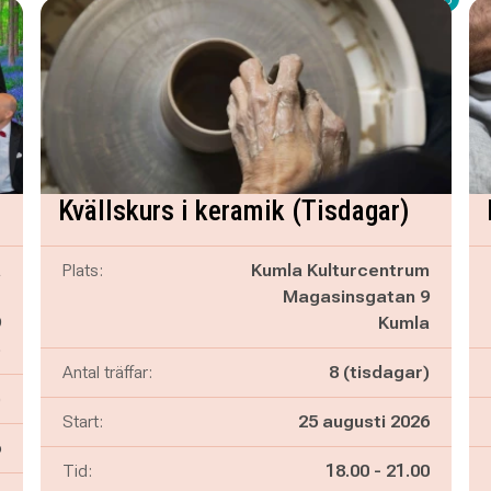
Kvällskurs i keramik (Tisdagar)
a
Plats:
Kumla Kulturcentrum
r
Magasinsgatan 9
9
Kumla
o
Antal träffar:
8 (tisdagar)
)
Start:
25 augusti 2026
6
Pågår mellan
och
Tid:
18.00
-
21.00