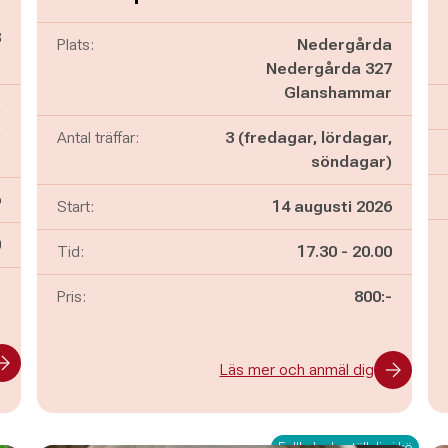
o
8
Plats:
Nedergårda
o
Nedergårda 327
Glanshammar
,
,
Antal träffar:
3 (fredagar, lördagar,
)
söndagar)
6
Start:
14 augusti 2026
n
0
Pågår mellan
och
Tid:
17.30
-
20.00
-
Pris:
800:-
Läs mer och anmäl dig
Fullbokad - ställ dig i kö