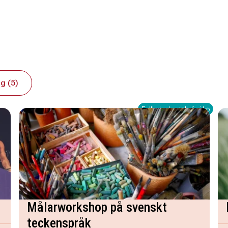
g (5)
Fullbokad - ställ dig i kö
Målarworkshop på svenskt
teckenspråk