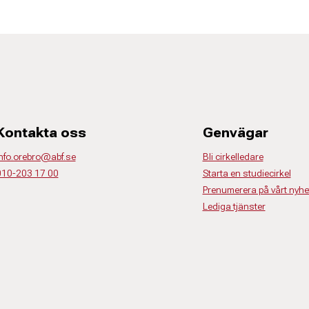
Kontakta oss
Genvägar
nfo.orebro@abf.se
Bli cirkelledare
010-203 17 00
Starta en studiecirkel
Prenumerera på vårt nyhe
Lediga tjänster