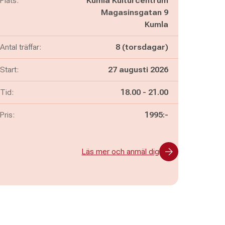
Plats:
Kumla Kulturcentrum
Magasinsgatan 9
Kumla
Antal träffar:
8 (torsdagar)
Start:
27 augusti 2026
Pågår mellan
och
Tid:
18.00
-
21.00
Pris:
1995:-
Läs mer och anmäl dig