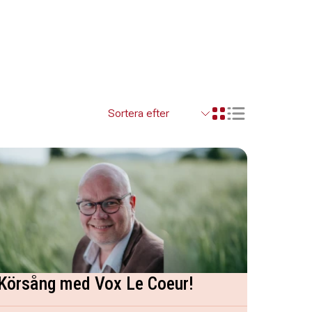
Visa resultaten so
Visa resultaten i ett r
Körsång med Vox Le Coeur!