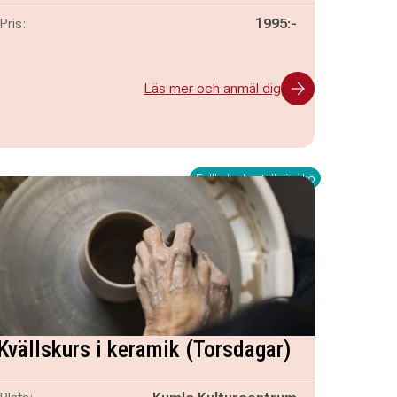
Pris:
1995:-
Läs mer och anmäl dig
Fullbokad - ställ dig i kö
Kvällskurs i keramik (Torsdagar)