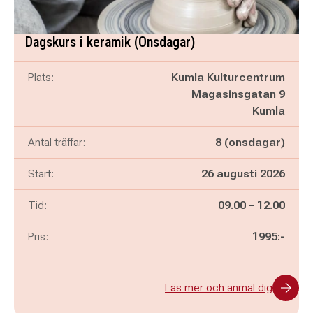
Dagskurs i keramik (Onsdagar)
Plats:
Kumla Kulturcentrum
Magasinsgatan 9
Kumla
Antal träffar:
8 (onsdagar)
Start:
26 augusti 2026
Pågår mellan
och
Tid:
09.00
–
12.00
Pris:
1995:-
Läs mer och anmäl dig