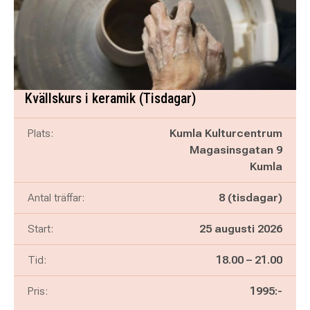
Kvällskurs i keramik (Tisdagar)
Plats:
Kumla Kulturcentrum
Magasinsgatan 9
Kumla
Antal träffar:
8 (tisdagar)
Start:
25 augusti 2026
Pågår mellan
och
Tid:
18.00
–
21.00
Pris:
1995:-