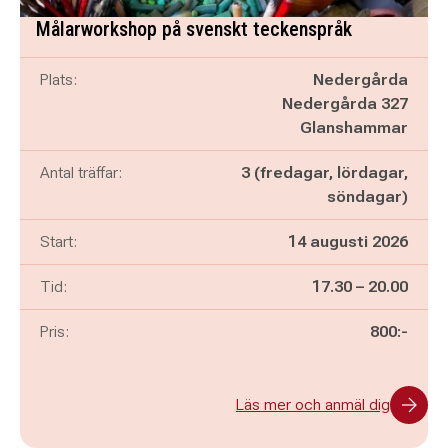
Målarworkshop på svenskt teckenspråk
Plats:
Nedergårda
Nedergårda 327
Glanshammar
Antal träffar:
3 (fredagar, lördagar,
söndagar)
Start:
14 augusti 2026
Pågår mellan
och
Tid:
17.30
–
20.00
Pris:
800:-
Läs mer och anmäl dig