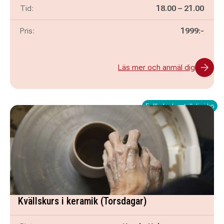
Pågår mellan
och
Tid:
18.00
–
21.00
Pris:
1999:-
Läs mer och anmäl dig
Fullbokad – ställ dig i kö
Kvällskurs i keramik (Torsdagar)