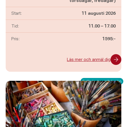
torsdagar, fredagar)
Start:
11 augusti 2026
Pågår mellan
och
Tid:
11.00
–
17.00
Pris:
1595:-
Läs mer och anmäl dig
Fullbokad – ställ dig i kö