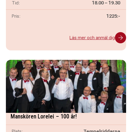
Pågår mellan
och
Tid:
18.00
–
19.30
Pris:
1225:-
Läs mer och anmäl dig
Manskören Lorelei – 100 år!
Plats:
Tempelriddarna