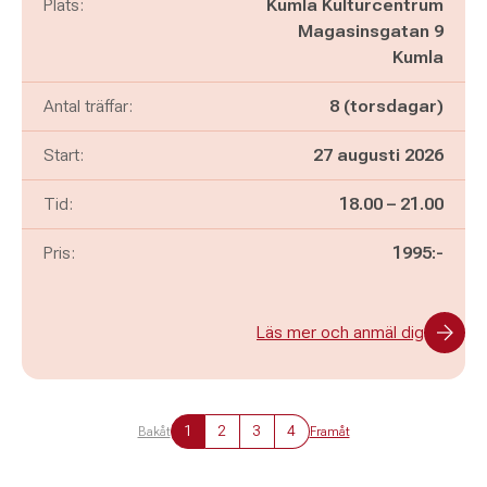
Plats:
Kumla Kulturcentrum
Magasinsgatan 9
Kumla
Antal träffar:
8 (torsdagar)
Start:
27 augusti 2026
Pågår mellan
och
Tid:
18.00
–
21.00
Pris:
1995:-
Läs mer och anmäl dig
1
2
3
4
Bakåt
Framåt