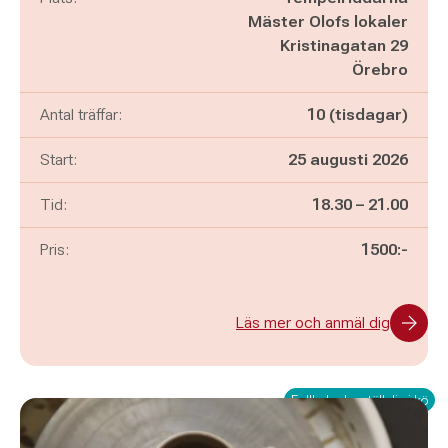
Mäster Olofs lokaler
Kristinagatan 29
Örebro
Antal träffar:
10 (tisdagar)
Start:
25 augusti 2026
Pågår mellan
och
Tid:
18.30
–
21.00
Pris:
1500:-
Läs mer och anmäl dig
Fullbokad – ställ dig i kö