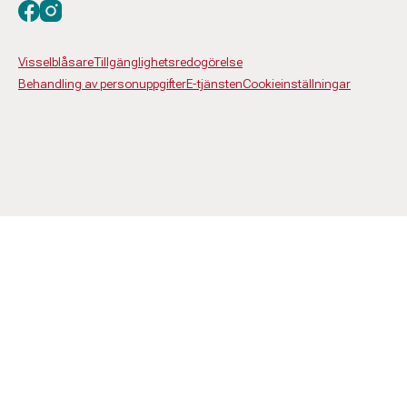
Besök oss på facebook
Besök oss på instagram
Visselblåsare
Tillgänglighetsredogörelse
Behandling av personuppgifter
E-tjänsten
Cookieinställningar