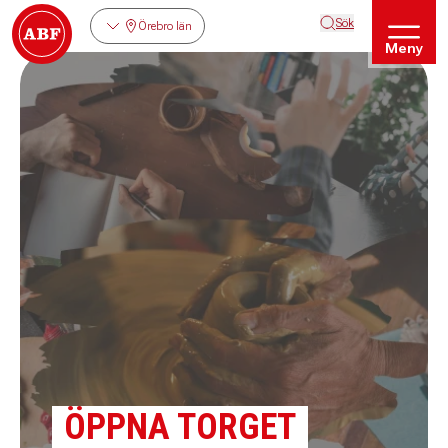
Sök
Örebro län
Meny
ÖPPNA TORGET