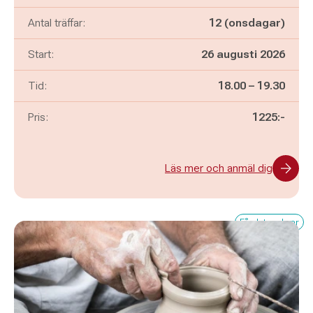
Antal träffar:
12 (onsdagar)
Start:
26 augusti 2026
Pågår mellan
och
Tid:
18.00
–
19.30
Pris:
1225:-
Läs mer och anmäl dig
Få platser kvar