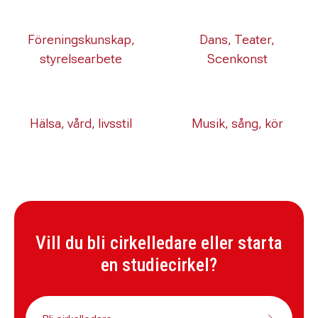
Daniel Johansson
Verksamhetssamordnare för ''Öppna Torget''
Föreningskunskap,
Dans, Teater,
010-203 17 13
styrelsearbete
Scenkonst
daniel.johansson@abf.se
Hälsa, vård, livsstil
Musik, sång, kör
Vill du bli cirkelledare eller starta
en studiecirkel?