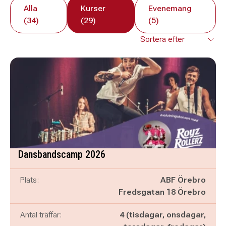
Alla
Kurser
Evenemang
(34)
(29)
(5)
Dansbandscamp 2026
Plats:
ABF Örebro
Fredsgatan 18 Örebro
Antal träffar:
4 (tisdagar, onsdagar,