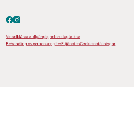
Besök oss på facebook
Besök oss på instagram
Visselblåsare
Tillgänglighetsredogörelse
Behandling av personuppgifter
E-tjänsten
Cookieinställningar