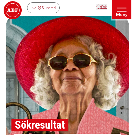
Sök
Sjuhärad
Meny
Sökresultat