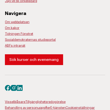
Jag vill bli cirkelledare
Navigera
Om webbplatsen
Om kakor
Tidningen Fönstret
Socialdemokraternas studieportal
ABFs intranät
Sök kurser och evenemang
Besök oss på facebook
Besök oss på instagram
Besök oss på linkedin
Visselblåsare
Tillgänglighetsredogörelse
Behandling av personuppgifter
E-tjänsten
Cookieinställningar