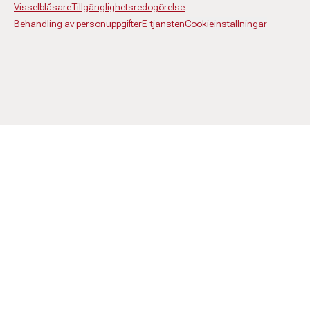
Visselblåsare
Tillgänglighetsredogörelse
Behandling av personuppgifter
E-tjänsten
Cookieinställningar