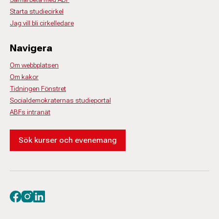
Starta studiecirkel
Jag vill bli cirkelledare
Navigera
Om webbplatsen
Om kakor
Tidningen Fönstret
Socialdemokraternas studieportal
ABFs intranät
Sök kurser och evenemang
Besök oss på facebook
Besök oss på instagram
Besök oss på linkedin