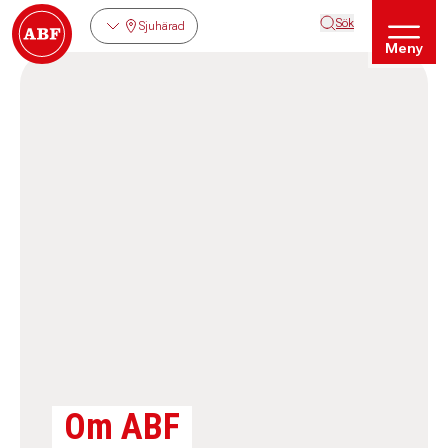
Sök
Sjuhärad
Meny
Om ABF