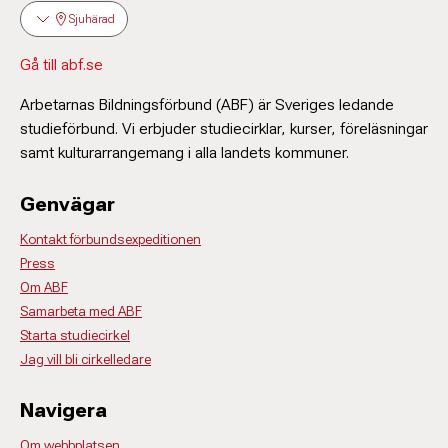
Björn Wilhelmsson
Sjuhärad
Administratör/ Verksamhetsutvecklare Borås
073 519 31 00
Gå till abf.se
bjorn.wilhelmsson@abf.se
Arbetarnas Bildningsförbund (ABF) är Sveriges ledande
studieförbund. Vi erbjuder studiecirklar, kurser, föreläsningar
Leila Talmoudi
samt kulturarrangemang i alla landets kommuner.
Verksamhetsutvecklare Borås
073-519 91 42
Genvägar
leila.talmoudi@abf.se
Kontakt förbundsexpeditionen
Press
Ingela Andersson
Om ABF
Verksamhetsutvecklare Borås
Samarbeta med ABF
0767-97 00 88
Starta studiecirkel
ingela.andersson@abf.se
Jag vill bli cirkelledare
Navigera
Helena Johansson
Verksamhetsutvecklare Borås
Om webbplatsen