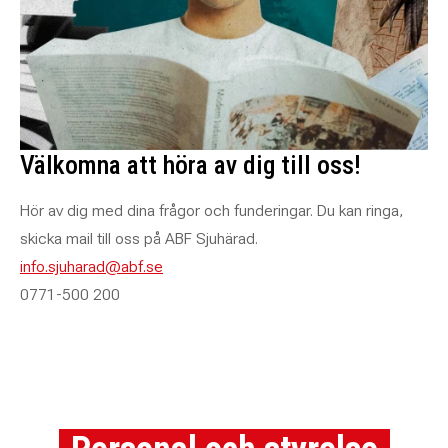
Välkomna att höra av dig till oss!
Hör av dig med dina frågor och funderingar. Du kan ringa,
skicka mail till oss på ABF Sjuhärad.
E-post:
info.sjuharad@abf.se
Telef
on:
0771-500 200