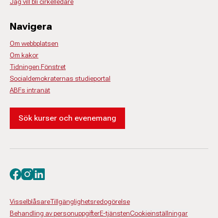
Jag vill bli cirkelledare
Navigera
Om webbplatsen
Om kakor
Tidningen Fönstret
Socialdemokraternas studieportal
ABFs intranät
Sök kurser och evenemang
Besök oss på facebook
Besök oss på instagram
Besök oss på linkedin
Visselblåsare
Tillgänglighetsredogörelse
Behandling av personuppgifter
E-tjänsten
Cookieinställningar