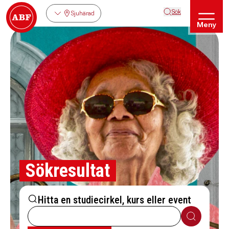
Sök
Sjuhärad
Meny
Sökresultat
Hitta en studiecirkel, kurs eller event
Sök