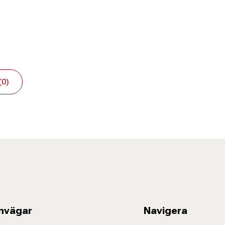
(0)
nvägar
Navigera