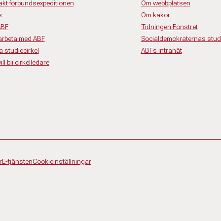
akt förbundsexpeditionen
Om webbplatsen
s
Om kakor
ABF
Tidningen Fönstret
rbeta med ABF
Socialdemokraternas studi
a studiecirkel
ABFs intranät
ll bli cirkelledare
r
E-tjänsten
Cookieinställningar