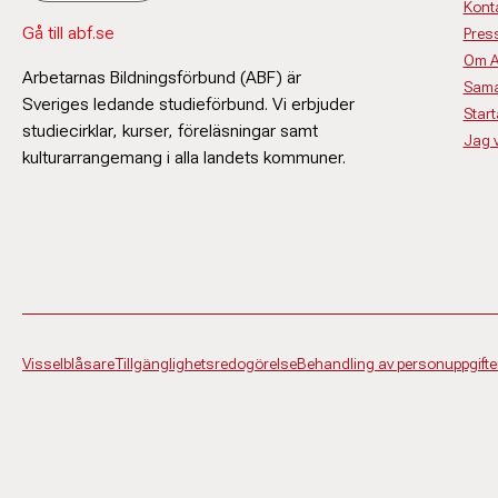
Kont
Gå till abf.se
Pres
Om 
Arbetarnas Bildningsförbund (ABF) är
Sama
Sveriges ledande studieförbund. Vi erbjuder
Start
studiecirklar, kurser, föreläsningar samt
Jag vi
kulturarrangemang i alla landets kommuner.
Visselblåsare
Tillgänglighetsredogörelse
Behandling av personuppgifte