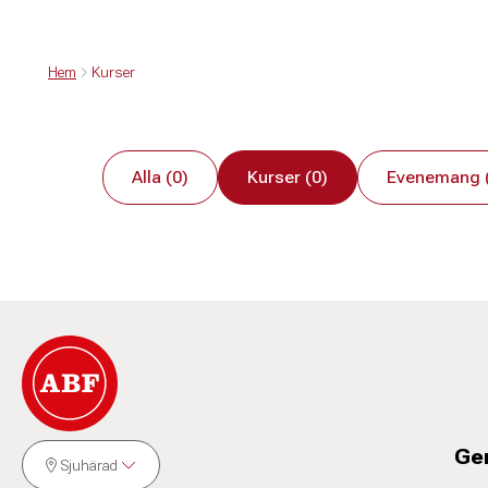
Hem
Kurser
Alla (0)
Kurser (0)
Evenemang 
Ge
Sjuhärad