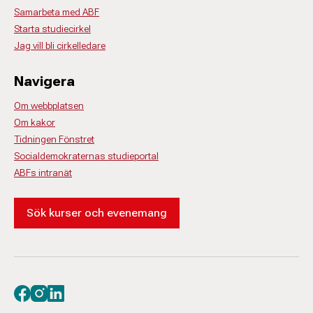
Samarbeta med ABF
Starta studiecirkel
Jag vill bli cirkelledare
Navigera
Om webbplatsen
Om kakor
Tidningen Fönstret
Socialdemokraternas studieportal
ABFs intranät
Sök kurser och evenemang
Besök oss på facebook
Besök oss på instagram
Besök oss på linkedin