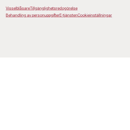
Visselblåsare
Tillgänglighetsredogörelse
Behandling av personuppgifter
E-tjänsten
Cookieinställningar