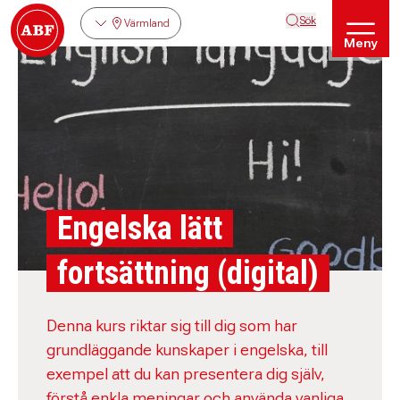
Sök
Värmland
Meny
Engelska lätt
fortsättning (digital)
Denna kurs riktar sig till dig som har
grundläggande kunskaper i engelska, till
exempel att du kan presentera dig själv,
förstå enkla meningar och använda vanliga