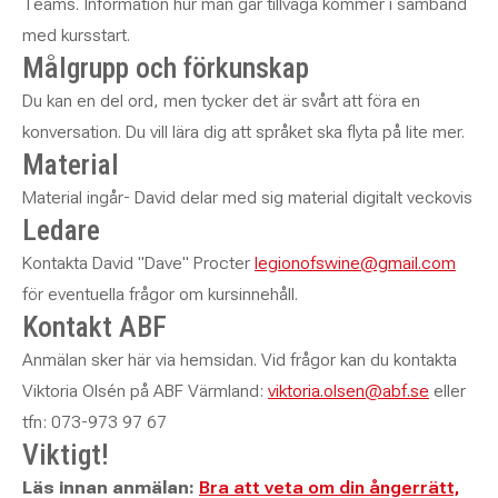
Teams. Information hur man går tillväga kommer i samband
med kursstart.
Målgrupp och förkunskap
Du kan en del ord, men tycker det är svårt att föra en
konversation. Du vill lära dig att språket ska flyta på lite mer.
Material
Material ingår- David delar med sig material digitalt veckovis
Ledare
Kontakta David "Dave" Procter
legionofswine@gmail.com
för eventuella frågor om kursinnehåll.
Kontakt ABF
Anmälan sker här via hemsidan. Vid frågor kan du kontakta
Viktoria Olsén på ABF Värmland:
viktoria.olsen@abf.se
eller
tfn: 073-973 97 67
Viktigt!
Läs innan anmälan:
Bra att veta om din ångerrätt,