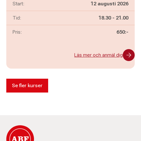
Start:
12 augusti 2026
Pågår mellan
och
Tid:
18.30
-
21.00
Pris:
650:-
Läs mer och anmäl dig
Se fler kurser