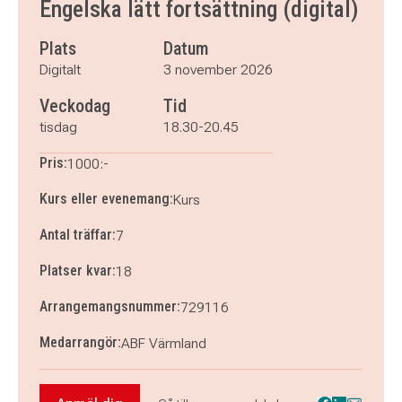
Engelska lätt fortsättning (digital)
tisdag 24 november 2026
klockan 18.30–20.45
tisdag 1 december 2026
klockan 18.30–20.45
Plats
Datum
tisdag 8 december 2026
klockan 18.30–20.45
Digitalt
3 november 2026
tisdag 15 december 2026
klockan 18.30–20.45
Veckodag
Tid
tisdag
18.30-20.45
Pris:
1000:-
Kurs eller evenemang:
Kurs
Antal träffar:
7
Platser kvar:
18
Arrangemangsnummer:
729116
Medarrangör:
ABF Värmland