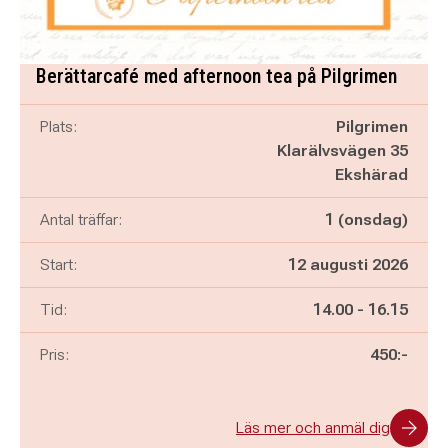
Berättarcafé med afternoon tea på Pilgrimen
Plats:
Pilgrimen
Klarälvsvägen 35
Ekshärad
Antal träffar:
1 (onsdag)
Start:
12 augusti 2026
Pågår mellan
och
Tid:
14.00
-
16.15
Pris:
450:-
Läs mer och anmäl dig