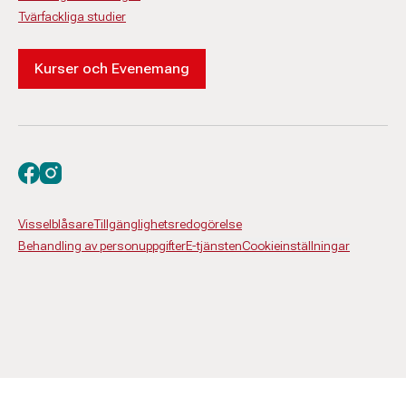
Tvärfackliga studier
Kurser och Evenemang
Besök oss på facebook
Besök oss på instagram
Visselblåsare
Tillgänglighetsredogörelse
Behandling av personuppgifter
E-tjänsten
Cookieinställningar