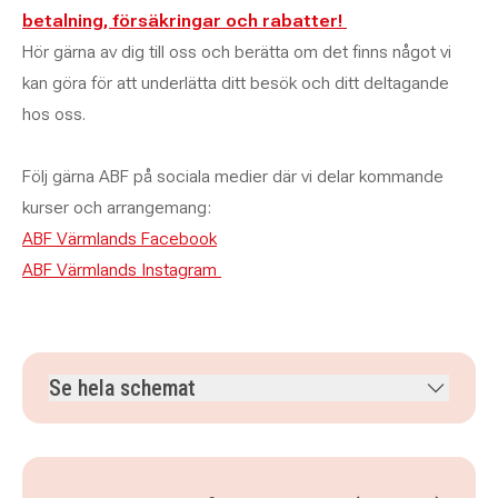
betalning, försäkringar och rabatter!
Hör gärna av dig till oss och berätta om det finns något vi
kan göra för att underlätta ditt besök och ditt deltagande
hos oss.
Följ gärna ABF på sociala medier där vi delar kommande
kurser och arrangemang:
ABF Värmlands Facebook
ABF Värmlands Instagram
Se hela schemat
tisdag 3 november 2026
klockan 18.30–20.45
tisdag 10 november 2026
klockan 18.30–20.45
tisdag 17 november 2026
klockan 18.30–20.45