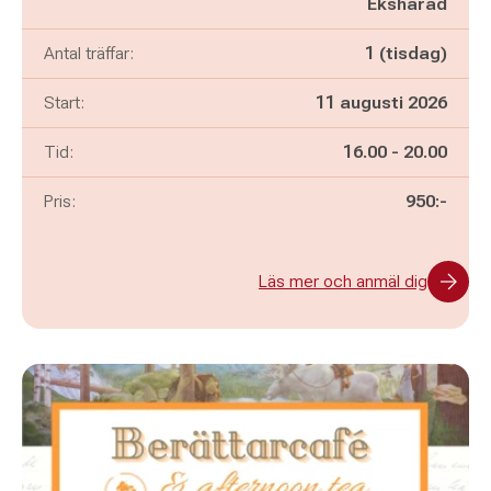
Ekshärad
Antal träffar:
1 (tisdag)
Start:
11 augusti 2026
Pågår mellan
och
Tid:
16.00
-
20.00
Pris:
950:-
Läs mer och anmäl dig