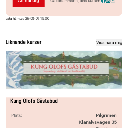
Anmäl dig
Gå tillsammans, dela kursen:
Anmäl dig till Engelska lätt fortsättning (digital)
data hämtad 26-08-09 15.30
Liknande kurser
Visa nära mig
Kung Olofs Gästabud
Plats:
Pilgrimen
Klarälvsvägen 35