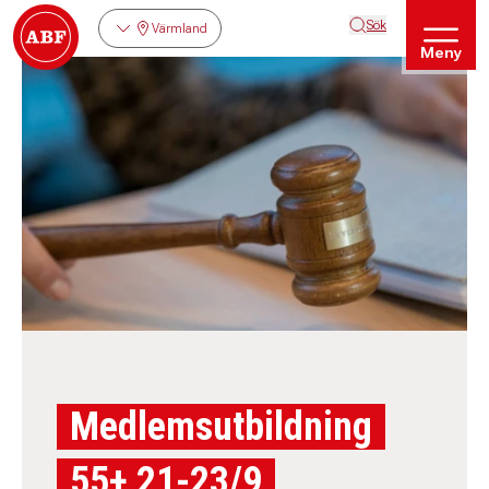
Sök
Värmland
Meny
Medlemsutbildning
55+ 21-23/9