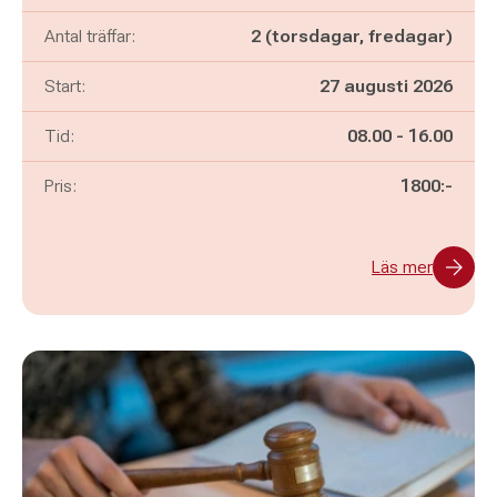
Antal träffar:
2 (torsdagar, fredagar)
Start:
27 augusti 2026
Pågår mellan
och
Tid:
08.00
-
16.00
Pris:
1800:-
Läs mer