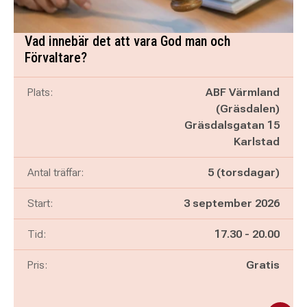
Vad innebär det att vara God man och
Förvaltare?
Plats:
ABF Värmland
(Gräsdalen)
Gräsdalsgatan 15
Karlstad
Antal träffar:
5 (torsdagar)
Start:
3 september 2026
Pågår mellan
och
Tid:
17.30
-
20.00
Pris:
Gratis