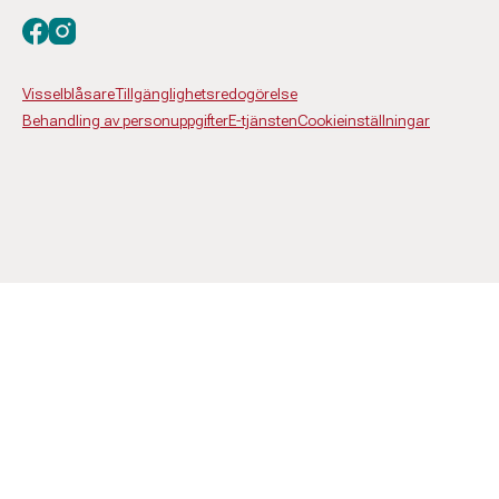
Besök oss på facebook
Besök oss på instagram
Visselblåsare
Tillgänglighetsredogörelse
Behandling av personuppgifter
E-tjänsten
Cookieinställningar