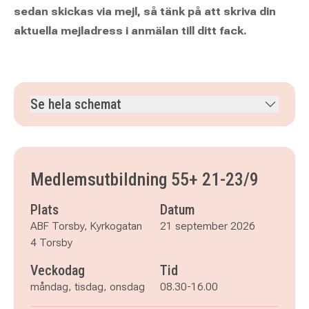
sedan skickas via mejl, så tänk på att skriva din
aktuella mejladress i anmälan till ditt fack.
Se hela schemat
måndag 21 september 2026
klockan 08.30–16.00
tisdag 22 september 2026
klockan 08.30–16.00
onsdag 23 september 2026
klockan 08.30–16.00
Medlemsutbildning 55+ 21-23/9
Plats
Datum
ABF Torsby, Kyrkogatan
21 september 2026
4 Torsby
Veckodag
Tid
måndag, tisdag, onsdag
08.30-16.00