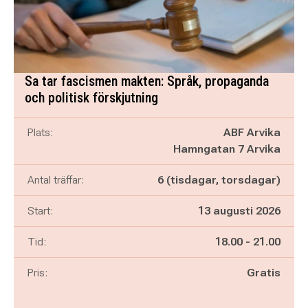
Sa tar fascismen makten: Språk, propaganda
och politisk förskjutning
Plats:
ABF Arvika
Hamngatan 7 Arvika
Antal träffar:
6 (tisdagar, torsdagar)
Start:
13 augusti 2026
Pågår mellan
och
Tid:
18.00
-
21.00
Pris:
Gratis