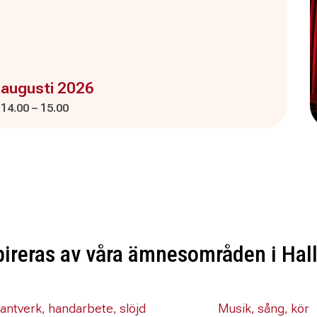
enemanget är :
 augusti 2026
Pågår mellan
och
:
14.00
–
15.00
pireras av våra ämnesområden i Hal
antverk, handarbete, slöjd
Musik, sång, kör