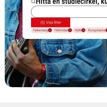
Hitta en studiecirkel, k
Visa filter
Falkenberg
Halmstad
Hylte
Kungsbacka