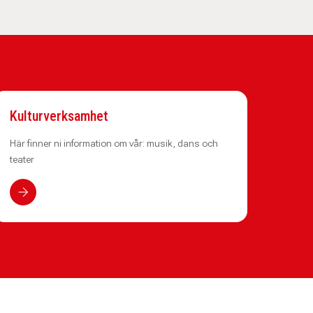
Kulturverksamhet
Här finner ni information om vår: musik, dans och
teater