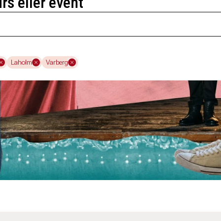
urs eller event
Laholm
Varberg