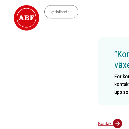
Halland
”Ko
växe
För kon
kontakt
upp so
Kontakt