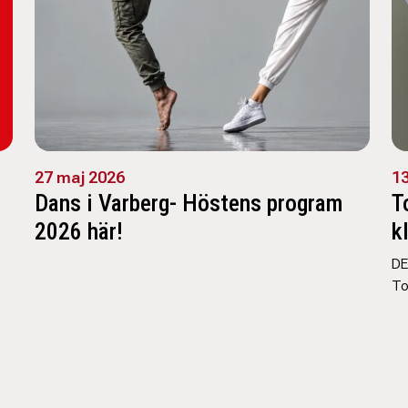
27 maj 2026
13
Dans i Varberg- Höstens program
T
2026 här!
k
DE
To