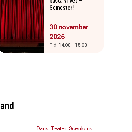
bästa vi vet –
Semester!
Evenemanget är :
30 november
2026
Pågår mellan
och
Tid:
14.00
–
15.00
land
Dans, Teater, Scenkonst