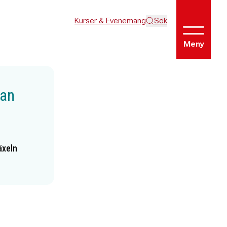
Kurser & Evenemang
Sök
Meny
ran
äxeln