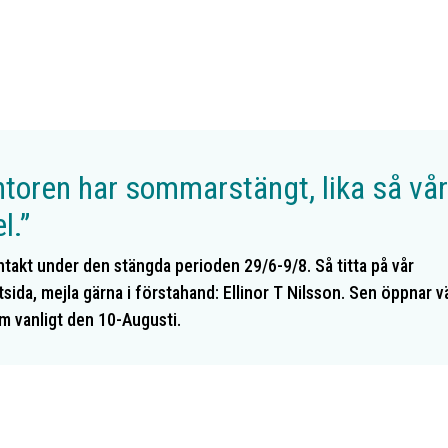
ntoren har sommarstängt, lika så vå
l.”
takt under den stängda perioden 29/6-9/8. Så titta på vår
sida, mejla gärna i förstahand: Ellinor T Nilsson. Sen öppnar v
m vanligt den 10-Augusti.