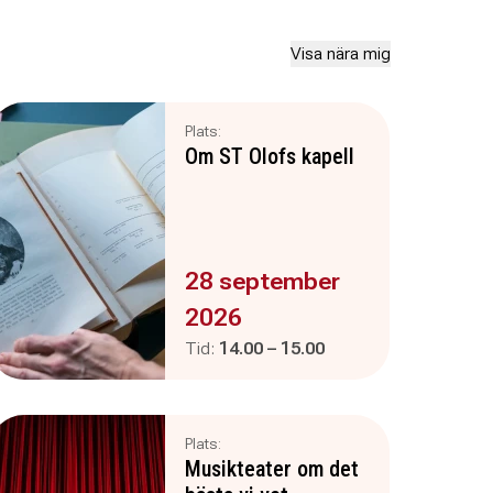
Visa nära mig
Plats:
Om ST Olofs kapell
Evenemanget är :
28 september
2026
Pågår mellan
och
Tid:
14.00
–
15.00
Plats:
Musikteater om det