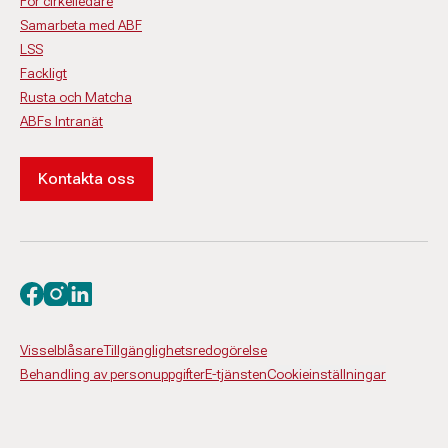
För cirkelledare
Samarbeta med ABF
LSS
Fackligt
Rusta och Matcha
ABFs Intranät
Kontakta oss
Besök oss på facebook
Besök oss på instagram
Besök oss på linkedin
Visselblåsare
Tillgänglighetsredogörelse
Behandling av personuppgifter
E-tjänsten
Cookieinställningar