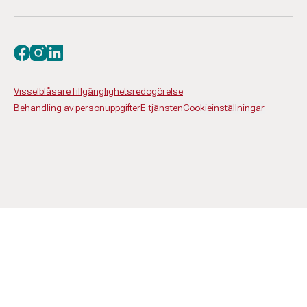
Besök oss på facebook
Besök oss på instagram
Besök oss på linkedin
Visselblåsare
Tillgänglighetsredogörelse
Behandling av personuppgifter
E-tjänsten
Cookieinställningar