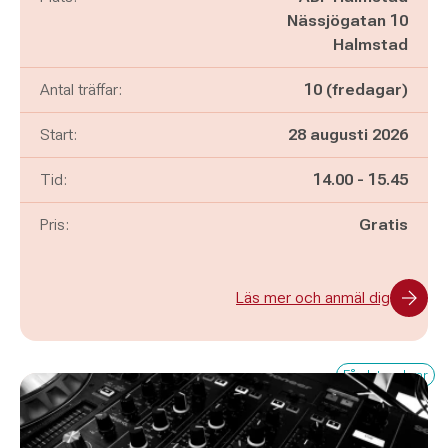
Nässjögatan 10
Halmstad
Antal träffar:
10 (fredagar)
Start:
28 augusti 2026
Pågår mellan
och
Tid:
14.00
-
15.45
Pris:
Gratis
Läs mer och anmäl dig
Få platser kvar