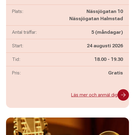
Plats:
Nässjögatan 10
Nässjögatan Halmstad
Antal träffar:
5 (måndagar)
Start:
24 augusti 2026
Pågår mellan
och
Tid:
18.00
-
19.30
Pris:
Gratis
Läs mer och anmäl dig