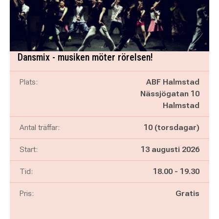
Dansmix - musiken möter rörelsen!
Plats:
ABF Halmstad
Nässjögatan 10
Halmstad
Antal träffar:
10 (torsdagar)
Start:
13 augusti 2026
Pågår mellan
och
Tid:
18.00
-
19.30
Pris:
Gratis