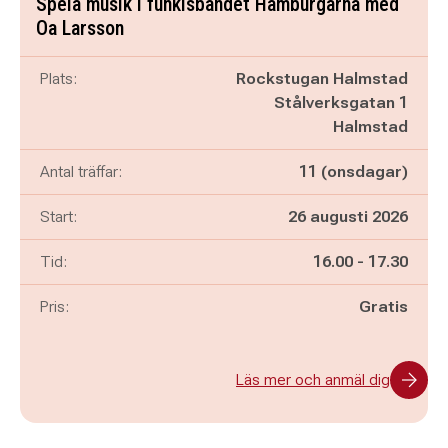
Spela musik i funkisbandet Hamburgarna med
Oa Larsson
Plats:
Rockstugan Halmstad
Stålverksgatan 1
Halmstad
Antal träffar:
11 (onsdagar)
Start:
26 augusti 2026
Pågår mellan
och
Tid:
16.00
-
17.30
Pris:
Gratis
Läs mer och anmäl dig