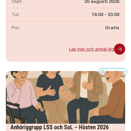
Start:
20 augusti 2026
Pågår mellan
och
Tid:
18.00
-
20.00
Pris:
Gratis
Läs mer och anmäl dig
Få platser kvar
Anhöriggrupp LSS och SoL – Hösten 2026