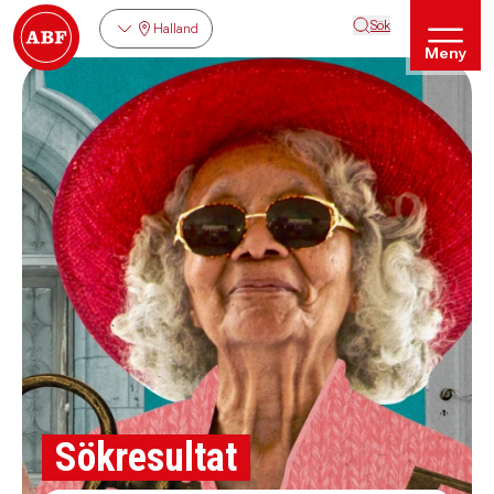
Sök
Halland
Meny
Sökresultat