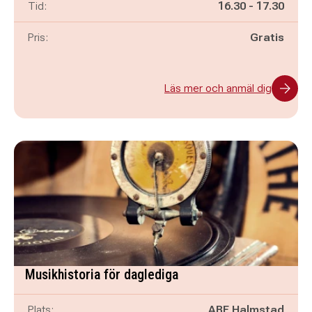
Pågår mellan
och
Tid:
16.30
-
17.30
Pris:
Gratis
Läs mer och anmäl dig
Musikhistoria för daglediga
Plats:
ABF Halmstad