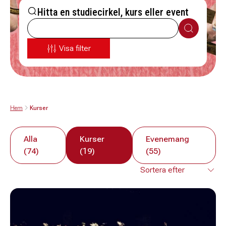
Hitta en studiecirkel, kurs eller event
Sök
Visa filter
Hem
Kurser
Alla
Kurser
Evenemang
(74)
(19)
(55)