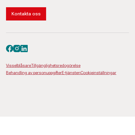
Kontakta oss
Besök oss på facebook
Besök oss på instagram
Besök oss på linkedin
Visselblåsare
Tillgänglighetsredogörelse
Behandling av personuppgifter
E-tjänsten
Cookieinställningar