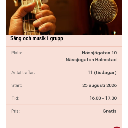
Sång och musik i grupp
Plats:
Nässjögatan 10
Nässjögatan Halmstad
Antal träffar:
11 (tisdagar)
Start:
25 augusti 2026
Pågår mellan
och
Tid:
16.00
-
17.30
Pris:
Gratis