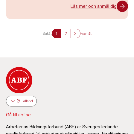
Läs mer och anmäl dig
1
2
3
Bakåt
Framåt
Halland
Gå till abf.se
Arbetarnas Bildningsförbund (ABF) är Sveriges ledande
studieförbund. Vi erbjuder studiecirklar, kurser, föreläsningar