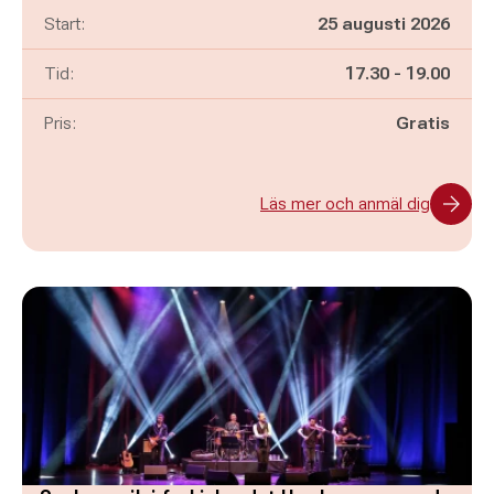
Start:
25 augusti 2026
Pågår mellan
och
Tid:
17.30
-
19.00
Pris:
Gratis
Läs mer och anmäl dig