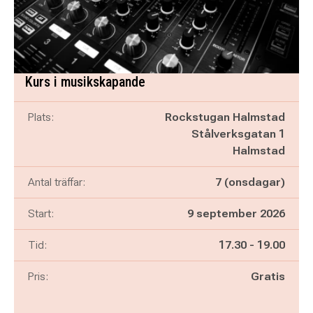
Kurs i musikskapande
Plats:
Rockstugan Halmstad
Stålverksgatan 1
Halmstad
Antal träffar:
7 (onsdagar)
Start:
9 september 2026
Pågår mellan
och
Tid:
17.30
-
19.00
Pris:
Gratis