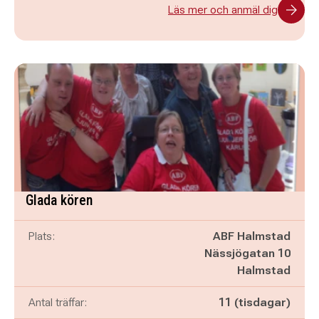
Läs mer och anmäl dig
Glada kören
Plats:
ABF Halmstad
Nässjögatan 10
Halmstad
Antal träffar:
11 (tisdagar)