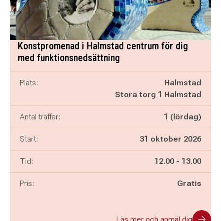
Konstpromenad i Halmstad centrum för dig
med funktionsnedsättning
Plats:
Halmstad
Stora torg 1 Halmstad
Antal träffar:
1 (lördag)
Start:
31 oktober 2026
Pågår mellan
och
Tid:
12.00
-
13.00
Pris:
Gratis
Läs mer och anmäl dig