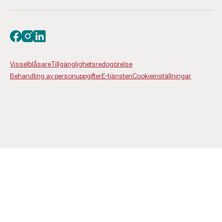
Besök oss på facebook
Besök oss på instagram
Besök oss på linkedin
Visselblåsare
Tillgänglighetsredogörelse
Behandling av personuppgifter
E-tjänsten
Cookieinställningar