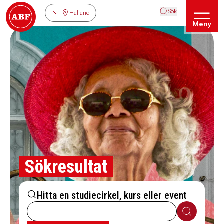
Sök
Halland
Meny
Sökresultat
Hitta en studiecirkel, kurs eller event
Sök