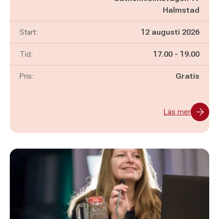
Halmstad
Start:
12 augusti 2026
Pågår mellan
och
Tid:
17.00
-
19.00
Pris:
Gratis
Läs mer