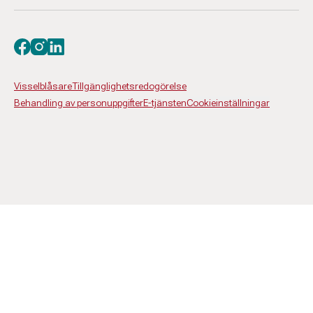
Besök oss på facebook
Besök oss på instagram
Besök oss på linkedin
Visselblåsare
Tillgänglighetsredogörelse
Behandling av personuppgifter
E-tjänsten
Cookieinställningar