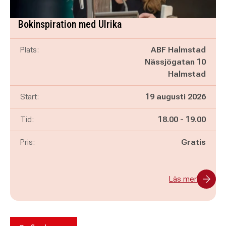
Bokinspiration med Ulrika
Plats:
ABF Halmstad
Nässjögatan 10
Halmstad
Start:
19 augusti 2026
Pågår mellan
och
Tid:
18.00
-
19.00
Pris:
Gratis
Läs mer