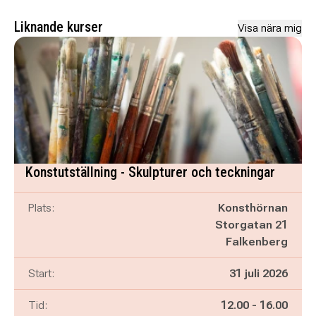
Liknande kurser
Visa nära mig
Konstutställning - Skulpturer och teckningar
Plats:
Konsthörnan
Storgatan 21
Falkenberg
Start:
31 juli 2026
Pågår mellan
och
Tid:
12.00
-
16.00