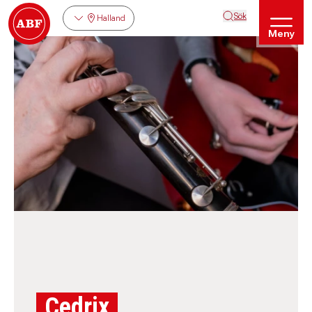
Sök
Halland
Meny
Cedrix