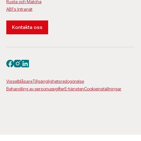
Rusta och Matcha
ABFs Intranät
Kontakta oss
Besök oss på facebook
Besök oss på instagram
Besök oss på linkedin
Visselblåsare
Tillgänglighetsredogörelse
Behandling av personuppgifter
E-tjänsten
Cookieinställningar